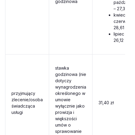
godzinowa
październi
– 27,31 zł
kwiecień,
czerwiec 
28,61 zł
lipiec –
26,12 zł
stawka
godzinowa (nie
dotyczy
wynagrodzenia
przyjmujący
określonego w
zlecenie/osoba
umowie
31,40 zł
świadcząca
wyłącznie jako
usługi
prowizja i
większości
umów o
sprawowanie