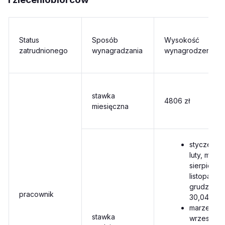
Status
Sposób
Wysokość
zatrudnionego
wynagradzania
wynagrodzenia
stawka
4806 zł
miesięczna
styczeń,
luty, maj,
sierpień,
listopad,
grudzień –
pracownik
30,04 zł
marzec,
stawka
wrzesień,