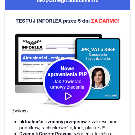
bezpłatnego abonamentu
TESTUJ INFORLEX przez 5 dni
ZA DARMO!
Zyskasz:
aktualności i zmiany przepisów
z zakresu, m.in.
podatków, rachunkowości, kadr, płac i ZUS
Dziennik Gazetę Prawną
, szkolenia, książki i