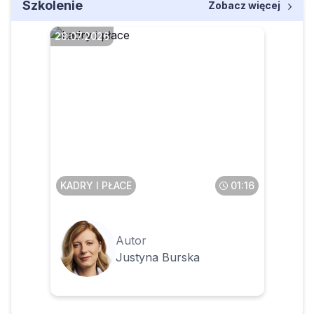
Szkolenie
Zobacz więcej
28.07.2026
Czy obowiązek poufności
obowiązuje pracownika
także po zakończeniu
zatrudnienia
KADRY I PŁACE
01:16
Autor
Justyna Burska