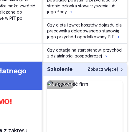
stronie członka stowarzyszenia lub
ółka może zwrócić
jego żony
aliczone do
we w PIT po
Czy dieta i zwrot kosztów dojazdu dla
pracownika delegowanego stanowią
jego przychód opodatkowany PIT
Czy dotacja na start stanowi przychód
z działalności gospodarczej
Szkolenie
Zobacz więcej
płatnego
29.07.2026
MO!
Czego dotyczą
projektowane zmiany
w zakresie sprzedaży
poleasingowych
w
z zakresu,