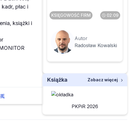
składników majątku
kadr, płac i
KSIĘGOWOŚĆ FIRM
02:09
enia, książki i
Autor
or
Radosław Kowalski
z MONITOR
Książka
Zobacz więcej
IĘ
PKPiR 2026