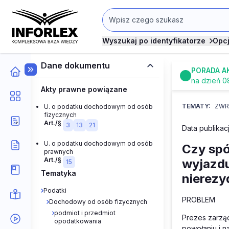
Wyszukaj po identyfikatorze
Opc
Dane dokumentu
PORADA A
na dzień 0
Akty prawne powiązane
TEMATY:
ZWR
U. o podatku dochodowym od osób
fizycznych
Art./§
3
13
21
Data publikacj
U. o podatku dochodowym od osób
Czy spó
prawnych
Art./§
wyjazdu
15
Tematyka
nierezy
Podatki
PROBLEM
Dochodowy od osób fizycznych
podmiot i przedmiot
Prezes zarzą
opodatkowania
powołaniu i n