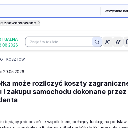
je zaawansowane
KTUALNA
8.08.2026
OT KOSZTÓW
i: 29.05.2026
łka może rozliczyć koszty zagraniczn
 i zakupu samochodu dokonane przez 
denta
du będący jednocześnie wspólnikiem, pełniący funkcję na podstawi
a stałe zamieszkały na Białorusi, odbył podróż do Belgii w celu za