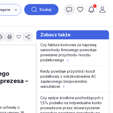
Szukaj
Zobacz także
Czy faktura końcowa za naprawę
samochodu firmowego powoduje
powstanie przychodu i kosztu
podatkowego
Kiedy powstaje przychód i koszt
ego
podatkowy z odszkodowania AC
prezesa –
zapłaconego bezpośrednio
warsztatowi
Czy wpływ środków pochodzących z
1,5% podatku na indywidualne konto
e uchwały o
prowadzone przez stowarzyszenie
warcia umowy. W
powoduje powstanie przychodu po