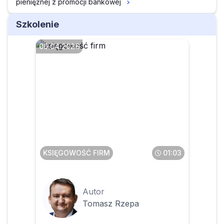
pieniężnej z promocji bankowej
Szkolenie
06.04.2026
Czy w 2026 r. podatnicy PIT
będą przesyłać swoje
rozliczenia do urzędu
skarbowego
KSIĘGOWOŚĆ FIRM
01:03
Autor
Tomasz Rzepa