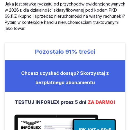
Jaka jest stawka ryczałtu od przychodów ewidencjonowanych
w 2026 r. dla działalności sklasyfikowanej pod kodem PKD
68.11.Z (kupno i sprzedaż nieruchomości na własny rachunek)?
Pytam w kontekście handlu nieruchomościami traktowanymi
jako towar.
Pozostało
91%
treści
Chcesz uzyskać dostęp? Skorzystaj z
bezpłatnego abonamentu
TESTUJ INFORLEX przez 5 dni
ZA DARMO!