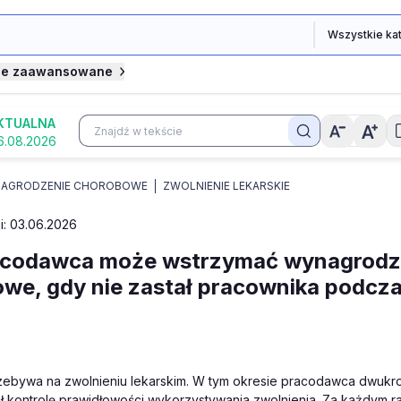
je zaawansowane
KTUALNA
6.08.2026
AGRODZENIE CHOROBOWE
ZWOLNIENIE LEKARSKIE
ji: 03.06.2026
acodawca może wstrzymać wynagrodz
we, gdy nie zastał pracownika podczas
zebywa na zwolnieniu lekarskim. W tym okresie pracodawca dwukro
ł kontrolę prawidłowości wykorzystywania zwolnienia. Za każdym 