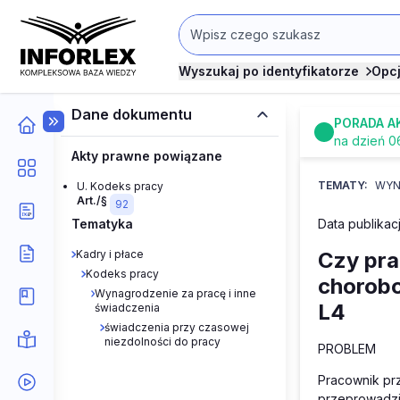
Wyszukaj po identyfikatorze
Opc
Dane dokumentu
PORADA A
na dzień 0
Akty prawne powiązane
TEMATY:
WYN
U. Kodeks pracy
Art./§
92
Tematyka
Data publikac
Kadry i płace
Czy pr
Kodeks pracy
chorobo
Wynagrodzenie za pracę i inne
L4
świadczenia
świadczenia przy czasowej
niezdolności do pracy
PROBLEM
Pracownik pr
przeprowadzi