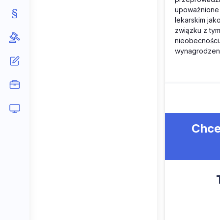
upoważnione 
lekarskim jak
związku z ty
nieobecności
wynagrodzen
Chce