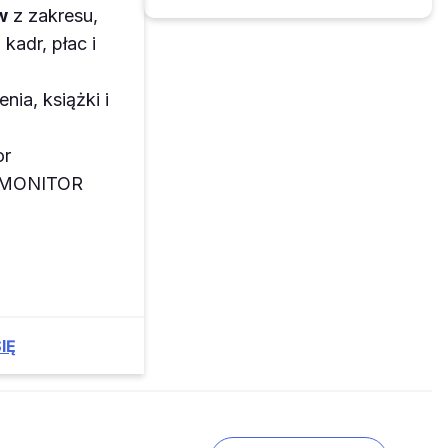
w
z zakresu,
kadr, płac i
enia, książki i
or
z MONITOR
IĘ