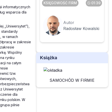
KSIĘGOWOŚĆ FIRM
01:39
początku kolejnego
ii informatycznych
ług wsparcia dla
Autor
ej „Uniwersytet”),
Radosław Kowalski
e standardy
a, w ramach
ółpracę w zakresie
 zakresie
arkę. Wspólny
Książka
 na rynku
acji na całym
resie
ewnić tzw.
ństwowych,
SAMOCHÓD W FIRMIE
berbezpieczeństwa
ez Uniwersytet
aczenie dla
ynku polskim. W
grupa pilnie