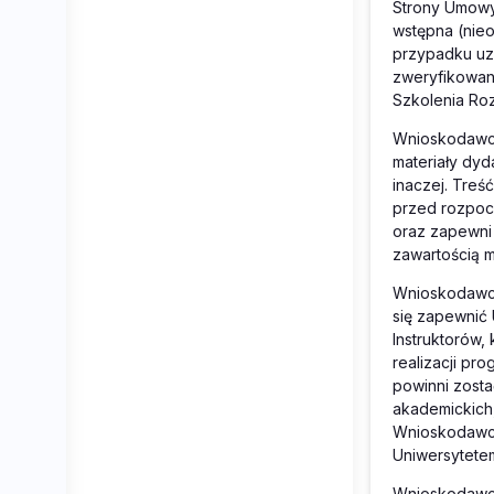
Strony Umowy 
wstępna (nieo
przypadku uz
zweryfikowan
Szkolenia Ro
Wnioskodawca
materiały dyd
inaczej. Treś
przed rozpoc
oraz zapewni 
zawartością 
Wnioskodawca
się zapewnić
Instruktorów,
realizacji pr
powinni zosta
akademickich,
Wnioskodawcę
Uniwersytete
Wnioskodawca