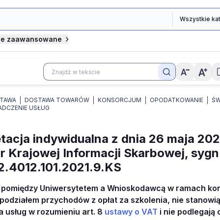
je zaawansowane
TAWA
DOSTAWA TOWARÓW
KONSORCJUM
OPODATKOWANIE
ŚW
ADCZENIE USŁUG
etacja indywidualna z dnia 26 maja 2026
r Krajowej Informacji Skarbowej, sygn
.4012.101.2021.9.KS
a pomiędzy Uniwersytetem a Wnioskodawcą w ramach ko
podziałem przychodów z opłat za szkolenia, nie stanowi
 usług w rozumieniu art. 8
ustawy o VAT
i nie podlegają