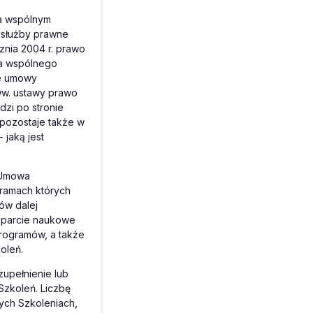
a wspólnym
 służby prawne
znia 2004 r. prawo
uła wspólnego
ie umowy
ww. ustawy prawo
dzi po stronie
 pozostaje także w
 jaką jest
„Umowa
 ramach których
ów dalej
 wsparcie naukowe
programów, a także
oleń.
zupełnienie lub
Szkoleń. Liczbę
nych Szkoleniach,