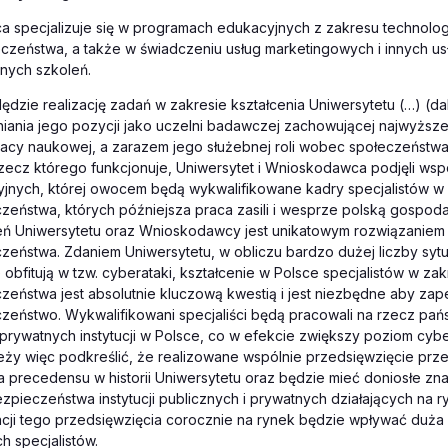
 specjalizuje się w programach edukacyjnych z zakresu technolog
czeństwa, a także w świadczeniu usług marketingowych i innych us
nych szkoleń.
ędzie realizację zadań w zakresie kształcenia Uniwersytetu (…) (dal
iania jego pozycji jako uczelni badawczej zachowującej najwyższ
racy naukowej, a zarazem jego służebnej roli wobec społeczeństw
rzecz którego funkcjonuje, Uniwersytet i Wnioskodawca podjęli wsp
yjnych, której owocem będą wykwalifikowane kadry specjalistów w
eństwa, których późniejsza praca zasili i wesprze polską gospod
leń Uniwersytetu oraz Wnioskodawcy jest unikatowym rozwiązaniem
eństwa. Zdaniem Uniwersytetu, w obliczu bardzo dużej liczby sytu
e obfitują w tzw. cyberataki, kształcenie w Polsce specjalistów w zak
eństwa jest absolutnie kluczową kwestią i jest niezbędne aby zap
zeństwo. Wykwalifikowani specjaliści będą pracowali na rzecz pa
 prywatnych instytucji w Polsce, co w efekcie zwiększy poziom cy
eży więc podkreślić, że realizowane wspólnie przedsięwzięcie prz
ma precedensu w historii Uniwersytetu oraz będzie mieć doniosłe zn
pieczeństwa instytucji publicznych i prywatnych działających na r
acji tego przedsięwzięcia corocznie na rynek będzie wpływać duża 
 specjalistów.