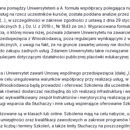
a pomiędzy Uniwersytetem a A. formuła współpracy polegająca n
sług na rzecz uczestników kursów, została poddana analizie przez
(…), w szczególności w zakresie zgodności z ustawą z dnia 29 styc
icznych (t. j. Dz. U. z 2019 r., Nr 1843 ze zm.). Wypracowana form
ia, o której mowa niżej, pozwala zdaniem Uniwersytetu na zawarc
zedsięwzięcia z Wnioskodawcą, poza regulacjami wynikającymi z 
icznych, z uwagi na fakt, że na gruncie zawartej umowy nie docho
do zakupu żadnych usług. Zdaniem Uniwersytetu takie rozwiązanie
ulacjami dotyczącymi działalności publicznej placówki edukacyjnej -
 i Uniwersytet zawarli Umowę wspólnego przedsięwzięcia (dalej 
w celu uregulowania warunków współpracy przy realizacji usług, w
 Wnioskodawca będą prowadzić i oferować Szkolenia dla uczestnik
jak również dostarczać niezbędną do ich realizacji infrastrukturę i
ć wykwalifikowany zespół Instruktorów i merytoryczną realizację 
ługi wsparcia dla Słuchaczy i inne usług wspierające oferowanie Szk
lizowane są w klasach lub online. Szkolenia mają na celu nabycie, u
umiejętności oraz kwalifikacji zawodowych w zakresie programów 
z liczbę i terminy Szkoleń, a także limity Słuchaczy na poszczegól