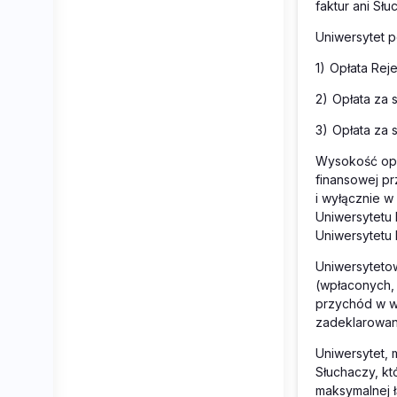
faktur ani Sł
Uniwersytet p
1)
Opłata Reje
2)
Opłata za 
3)
Opłata za 
Wysokość opła
finansowej p
i wyłącznie 
Uniwersytetu 
Uniwersytetu 
Uniwersyteto
(wpłaconych,
przychód w w
zadeklarowan
Uniwersytet, 
Słuchaczy, kt
maksymalnej ł