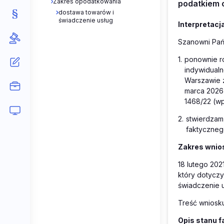
Zakres opodatkowania
podatkiem o
dostawa towarów i
świadczenie usług
Interpretacj
Szanowni Pań
1.
ponownie ro
indywidual
Warszawie z
marca 2026 
1468/22 (wpł
2.
stwierdzam
faktyczneg
Zakres wnios
18 lutego 2021
który dotyczy
świadczenie u
Treść wniosku
Opis stanu 