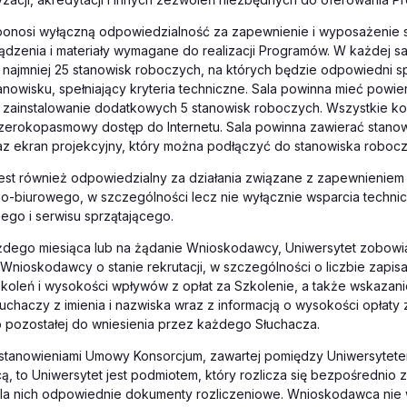
 ponosi wyłączną odpowiedzialność za zapewnienie i wyposażenie s
ądzenia i materiały wymagane do realizacji Programów. W każdej s
 najmniej 25 stanowisk roboczych, na których będzie odpowiedni 
nowisku, spełniający kryteria techniczne. Sala powinna mieć powie
ą zainstalowanie dodatkowych 5 stanowisk roboczych. Wszystkie k
szerokopasmowy dostęp do Internetu. Sala powinna zawierać stano
raz ekran projekcyjny, który można podłączyć do stanowiska robocz
jest również odpowiedzialny za działania związane z zapewnieniem
no-biurowego, w szczególności lecz nie wyłącznie wsparcia technic
nego i serwisu sprzątającego.
żdego miesiąca lub na żądanie Wnioskodawcy, Uniwersytet zobowią
Wnioskodawcy o stanie rekrutacji, w szczególności o liczbie zapi
koleń i wysokości wpływów z opłat za Szkolenie, a także wskazani
uchaczy z imienia i nazwiska wraz z informacją o wysokości opłaty 
b pozostałej do wniesienia przez każdego Słuchacza.
stanowieniami Umowy Konsorcjum, zawartej pomiędzy Uniwersytet
 to Uniwersytet jest podmiotem, który rozlicza się bezpośrednio 
dla nich odpowiednie dokumenty rozliczeniowe. Wnioskodawca nie