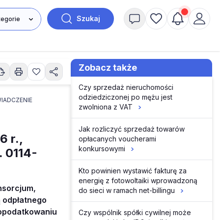
Szukaj
Zobacz także
Czy sprzedaż nieruchomości
odziedziczonej po mężu jest
IADCZENIE
zwolniona z VAT
Jak rozliczyć sprzedaż towarów
 r.,
opłacanych voucherami
konkursowymi
. 0114-
Kto powinien wystawić fakturę za
energię z fotowoltaiki wprowadzoną
nsorcjum,
do sieci w ramach net-billingu
ą odpłatnego
 opodatkowaniu
Czy wspólnik spółki cywilnej może