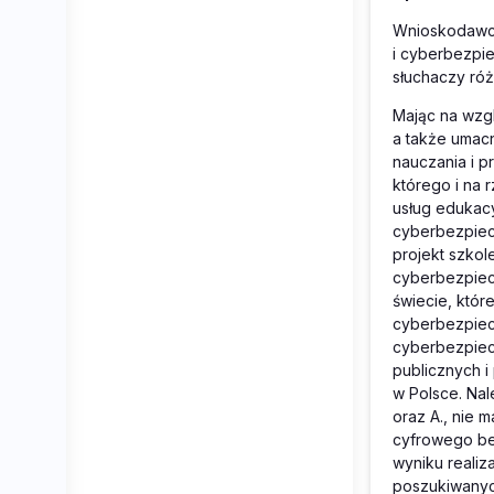
Wnioskodawca
i cyberbezpie
słuchaczy róż
Mając na wzgl
a także umacn
nauczania i p
którego i na 
usług edukac
cyberbezpiecz
projekt szko
cyberbezpiecz
świecie, któr
cyberbezpiecz
cyberbezpiec
publicznych i
w Polsce. Nal
oraz A., nie 
cyfrowego bez
wyniku realiz
poszukiwanych