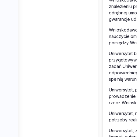
znalezieniu 
odrębnej umo
gwarancje ud
Wnioskodawca
nauczycielom
pomiędzy Wni
Uniwersytet 
przygotowywan
zadań Uniwer
odpowiednieg
spełnią waru
Uniwersytet,
prowadzenie z
rzecz Wniosk
Uniwersytet,
potrzeby reali
Uniwersytet, 
licencji, aut