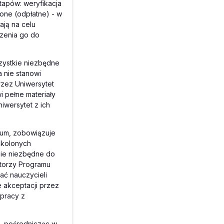
tapów: weryfikacja
one (odpłatne) - w
ją na celu
czenia go do
ystkie niezbędne
 nie stanowi
rzez Uniwersytet
 pełne materiały
iwersytet z ich
jum, zobowiązuje
zkolonych
nie niezbędne do
ktorzy Programu
ać nauczycieli
e akceptacji przez
pracy z
e, pośrednicząc w