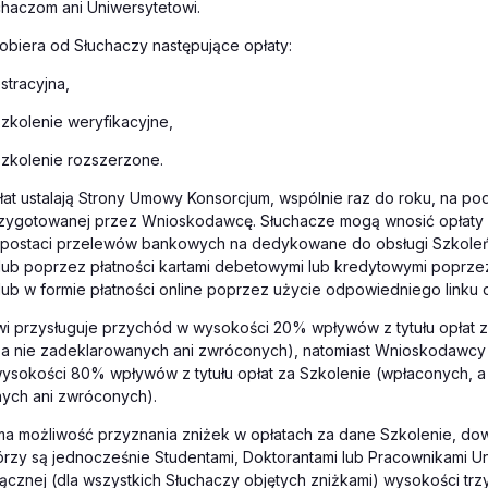
uchaczom ani Uniwersytetowi.
obiera od Słuchaczy następujące opłaty:
stracyjna,
szkolenie weryfikacyjne,
szkolenie rozszerzone.
t ustalają Strony Umowy Konsorcjum, wspólnie raz do roku, na pods
rzygotowanej przez Wnioskodawcę. Słuchacze mogą wnosić opłaty z
w postaci przelewów bankowych na dedykowane do obsługi Szkol
lub poprzez płatności kartami debetowymi lub kredytowymi poprzez 
lub w formie płatności online poprzez użycie odpowiedniego linku d
wi przysługuje przychód w wysokości 20% wpływów z tytułu opłat z
 a nie zadeklarowanych ani zwróconych), natomiast Wnioskodawcy 
ysokości 80% wpływów z tytułu opłat za Szkolenie (wpłaconych, a
ych ani zwróconych).
ma możliwość przyznania zniżek w opłatach za dane Szkolenie, dowo
órzy są jednocześnie Studentami, Doktorantami lub Pracownikami Un
ącznej (dla wszystkich Słuchaczy objętych zniżkami) wysokości trz