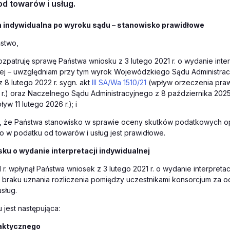
d towarów i usług.
a indywidualna po wyroku sądu – stanowisko prawidłowe
stwo,
zpatruję sprawę Państwa wniosku z 3 lutego 2021 r. o wydanie inter
nej – uwzględniam przy tym wyrok Wojewódzkiego Sądu Administra
 8 lutego 2022 r. sygn. akt
III SA/Wa 1510/21
(wpływ orzeczenia pr
r.) oraz Naczelnego Sądu Administracyjnego z 8 października 2025 r
yw 11 lutego 2026 r.); i
, że Państwa stanowisko w sprawie oceny skutków podatkowych o
o w podatku od towarów i usług jest prawidłowe.
ku o wydanie interpretacji indywidualnej
 r. wpłynął Państwa wniosek z 3 lutego 2021 r. o wydanie interpretac
 braku uznania rozliczenia pomiędzy uczestnikami konsorcjum za o
sług.
 jest następująca:
faktycznego