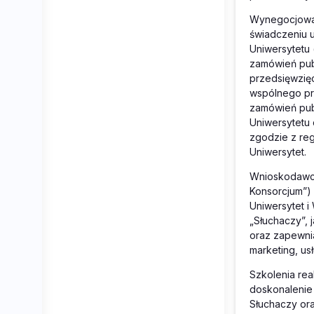
Wynegocjowan
świadczeniu u
Uniwersytetu 
zamówień publ
przedsięwzięc
wspólnego pr
zamówień publ
Uniwersytetu 
zgodzie z reg
Uniwersytet.
Wnioskodawca
Konsorcjum”) 
Uniwersytet i
„Słuchaczy”, 
oraz zapewnia
marketing, us
Szkolenia rea
doskonalenie 
Słuchaczy ora