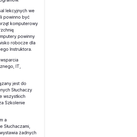
al lekcyjnych we
ali powinno być
sprzęt komputerowy
rzchnię
omputery powinny
wisko robocze dla
ego Instruktora.
 wsparcia
znego, IT,
zany jest do
sanych Słuchaczy
e wszystkich
za Szkolenie
em a
ze Słuchaczami,
 wystawia żadnych