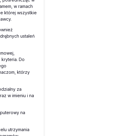
ramem, w ramach
 której wszystkie
dawcy.
ównież
drębnych ustaleń
amowej,
kryteria. Do
ego
haczom, którzy
dzialny za
az w imieniu i na
mputerowy na
elu utrzymania
Programów.