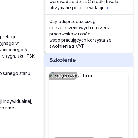
wprowadzić do JDG środki trwałe
otrzymane po jej likwidacji
Czy odsprzedaż usług
ubezpieczeniowych na rzecz
pracowników i osób
pretacji
współpracujących korzysta ze
cyjnego w
zwolnienia z VAT
awomocnego 5
. sygn. akt I FSK
Szkolenie
pisanego stanu
14.08.2025
Czy można wystawić
ji indywidualnej,
tylko fakturę
dpłatne
sprzedaży, jeżeli
zaliczkę otrzymano w
jednym miesiącu, a
dostawy dokonano na