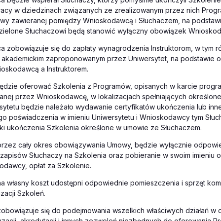
pracy w dziedzinach związanych ze zrealizowanym przez nich Prog
wy zawieranej pomiędzy Wnioskodawcą i Słuchaczem, na podstawie
zielone Słuchaczowi będą stanowić wyłączny obowiązek Wniosko
 zobowiązuje się do zapłaty wynagrodzenia Instruktorom, w tym r
 akademickim zaproponowanym przez Uniwersytet, na podstawie o
oskodawcą a Instruktorem.
będzie oferować Szkolenia z Programów, opisanych w karcie progr
ej przez Wnioskodawcę, w lokalizacjach spełniających określone 
sytetu będzie należało wydawanie certyfikatów ukończenia lub inn
o poświadczenia w imieniu Uniwersytetu i Wnioskodawcy tym Słuc
nki ukończenia Szkolenia określone w umowie ze Słuchaczem.
 przez cały okres obowiązywania Umowy, będzie wyłącznie odpowie
apisów Słuchaczy na Szkolenia oraz pobieranie w swoim imieniu or
odawcy, opłat za Szkolenie.
 na własny koszt udostępni odpowiednie pomieszczenia i sprzęt ko
zacji Szkoleń.
zobowiązuje się do podejmowania wszelkich właściwych działań w c
oryzacji, akredytacji i innych zezwoleń niezbędnych do oferowania 