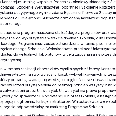
Konsorcjum ustalają wspólnie. Proces szkoleniowy składa się z 3 e
dpłatna), Szkolenie Weryfikacyjne (odpłatne) i Szkolenie Rozszerz
yskania pozytywnego wyniku zdania Egzaminu. Pierwsze 2 etapy ma
ie wiedzy i umiejętności Słuchacza oraz ocenę możliwości dopusz
zszerzonego.
 zapewnia program nauczania dla każdego z programów oraz wsz
aktyczne do wykorzystania w trakcie trwania Szkolenia, o ile Umowa
ć każdego Programu musi zostać zatwierdzona w formie pisemnej p
zęciem danego Szkolenia. Wnioskodawca przekaże Uniwersytetowi
dostęp do wirtualnych laboratoriów, w celu zapoznania się przez Un
merytoryczną.
 w ramach realizacji obowiązków wynikających z Umowy Konsorc
 Uniwersytetowi na swój wyłączny koszt, wykwalifikowanych, przes
 którzy posiadają wymaganą wiedzę, umiejętności oraz doświadcze
ogramów. Przed przystąpieniem do realizacji Szkoleń wszyscy Instru
ć zatwierdzeni przez Uniwersytet. Uniwersytet ma prawo proponow
 którzy po sprawdzeniu kompetencji lub przeszkoleniu, a następni
, będą mogli pełnić funkcje Instruktorów. Wnioskodawca we współ
m, będzie odpowiedzialny za marketing Programów Szkoleń.
 będzie wspierał Słuchaczy, którzy pomyślnie ukończyli Szkoleni