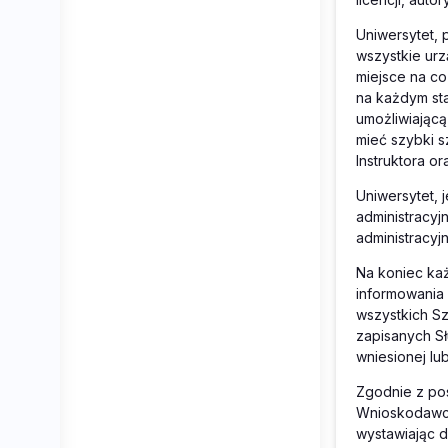
Uniwersytet,
wszystkie urz
miejsce na co
na każdym sta
umożliwiając
mieć szybki 
Instruktora o
Uniwersytet, 
administracyj
administracyj
Na koniec ka
informowania 
wszystkich Sz
zapisanych Sł
wniesionej lu
Zgodnie z po
Wnioskodawcą,
wystawiając 