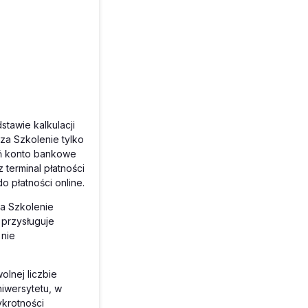
tawie kalkulacji
a Szkolenie tylko
eń konto bankowe
terminal płatności
o płatności online.
a Szkolenie
przysługuje
 nie
lnej liczbie
iwersytetu, w
ykrotności