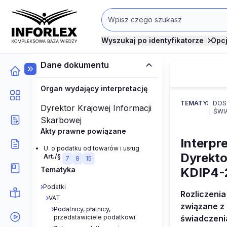
Wyszukaj po identyfikatorze
Opc
Dane dokumentu
Organ wydający interpretację
TEMATY:
DOS
Dyrektor Krajowej Informacji
ŚWI
Skarbowej
Akty prawne powiązane
Interpr
U. o podatku od towarów i usług
Dyrekto
Art./§
7
8
15
Tematyka
KDIP4-2
Podatki
Rozliczeni
VAT
związane z 
Podatnicy, płatnicy,
przedstawiciele podatkowi
świadczenia