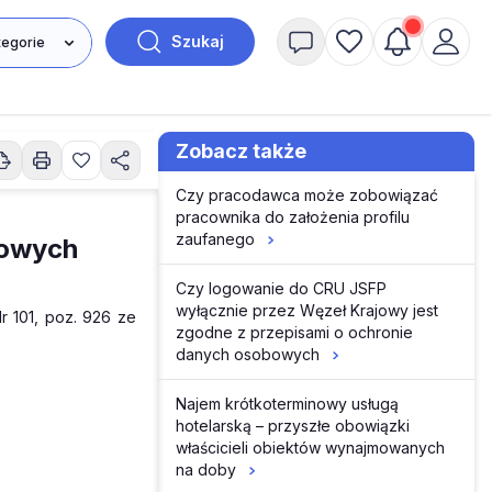
Szukaj
Zobacz także
Czy pracodawca może zobowiązać
pracownika do założenia profilu
zaufanego
bowych
Czy logowanie do CRU JSFP
wyłącznie przez Węzeł Krajowy jest
r 101, poz. 926 ze
zgodne z przepisami o ochronie
danych osobowych
Najem krótkoterminowy usługą
hotelarską – przyszłe obowiązki
właścicieli obiektów wynajmowanych
na doby