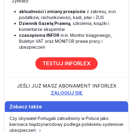
Zyskasz:
aktualności i zmiany przepisów
z zakresu, m.in.
podatków, rachunkowości, kadr, płac i ZUS
Dziennik Gazetę Prawną
, szkolenia, książki i
komentarze ekspertów
czasopisma INFOR
m.in. Monitor księgowego,
Biuletyn VAT oraz MONITOR prawa pracy i
ubezpieczeń
TESTUJ INFORLEX
JEŚLI JUŻ MASZ ABONAMENT INFORLEX
ZALOGUJ SIĘ
Zobacz także
Czy obywatel Portugalii zatrudniony w Polsce jako
kierowca międzynarodowy podlega polskiemu systemowi
ubezpieczeń