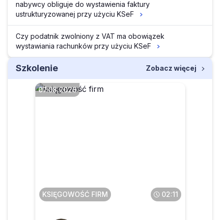
nabywcy obliguje do wystawienia faktury
ustrukturyzowanej przy użyciu KSeF
Czy podatnik zwolniony z VAT ma obowiązek
wystawiania rachunków przy użyciu KSeF
Szkolenie
Zobacz więcej
07.08.2026
Faktura przesłana w pdf a
potem wysłana do KSeF – co
z tym zrobić
KSIĘGOWOŚĆ FIRM
02:11