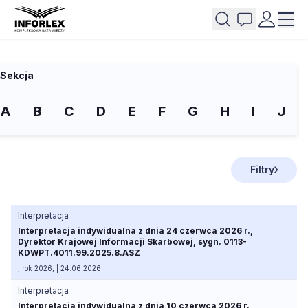
Sekcja
A
B
C
D
E
F
G
H
I
J
Filtry
Interpretacja
Interpretacja indywidualna z dnia 24 czerwca 2026 r.,
Dyrektor Krajowej Informacji Skarbowej, sygn. 0113-
KDWPT.4011.99.2025.8.ASZ
, rok 2026, | 24.06.2026
Interpretacja
Interpretacja indywidualna z dnia 10 czerwca 2026 r.,