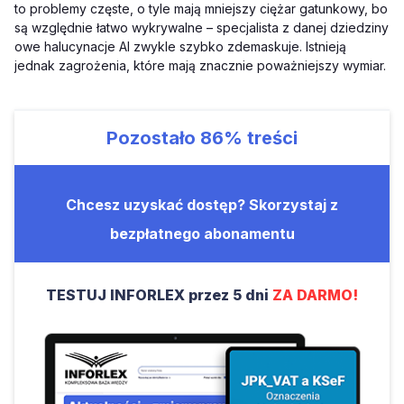
to problemy częste, o tyle mają mniejszy ciężar gatunkowy, bo
są względnie łatwo wykrywalne – specjalista z danej dziedziny
owe halucynacje AI zwykle szybko zdemaskuje. Istnieją
jednak zagrożenia, które mają znacznie poważniejszy wymiar.
Pozostało
86%
treści
Chcesz uzyskać dostęp? Skorzystaj z
bezpłatnego abonamentu
TESTUJ INFORLEX przez 5 dni
ZA DARMO!