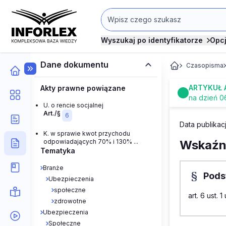
Wyszukaj po identyfikatorze
Opc
Dane dokumentu
Czasopisma
ARTYKUŁ 
Akty prawne powiązane
na dzień 0
U. o rencie socjalnej
Art./§
6
Data publikacj
K. w sprawie kwot przychodu
odpowiadających 70% i 130% ...
Wskaźni
Tematyka
Branże
Pods
Ubezpieczenia
społeczne
art. 6 ust. 
zdrowotne
Ubezpieczenia
Społeczne