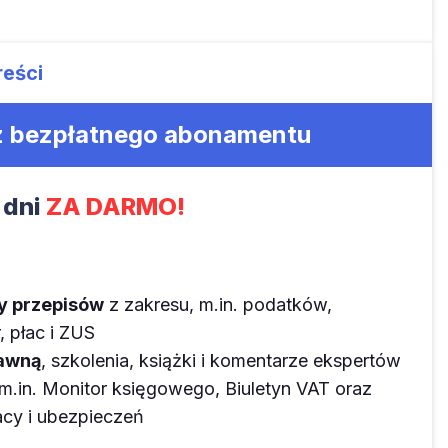
reści
 z bezpłatnego abonamentu
 dni
ZA DARMO!
ny przepisów
z zakresu, m.in. podatków,
 płac i ZUS
rawną
, szkolenia, książki i komentarze ekspertów
m.in. Monitor księgowego, Biuletyn VAT oraz
y i ubezpieczeń