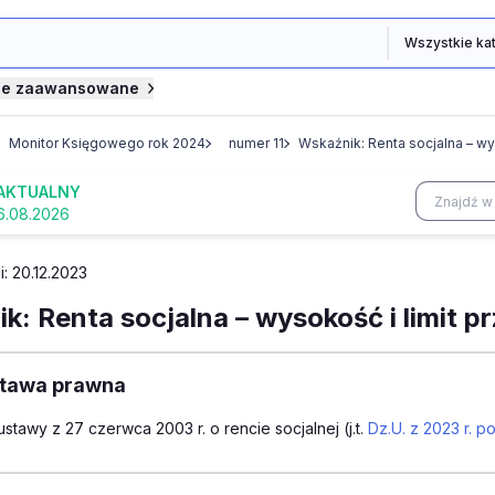
je zaawansowane
Monitor Księgowego rok 2024
numer 11
Wskaźnik: Renta socjalna – wy
AKTUALNY
6.08.2026
i: 20.12.2023
k: Renta socjalna – wysokość i limit 
tawa prawna
1 ustawy z 27 czerwca 2003 r. o rencie socjalnej (j.t.
Dz.U. z 2023 r. p