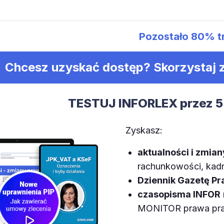
Pozostało
80%
t
Chcesz uzyskać dostęp? Skorzystaj
TESTUJ INFORLEX przez 5
Zyskasz:
aktualności i zmia
rachunkowości, kadr,
Dziennik Gazetę P
czasopisma INFOR
MONITOR prawa prac