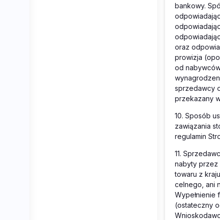
bankowy. Spó
odpowiadając
odpowiadając
odpowiadając
oraz odpowia
prowizja (op
od nabywców 
wynagrodzeni
sprzedawcy o
przekazany w
10.
Sposób us
zawiązania s
regulamin Str
11.
Sprzedawcy
nabyty przez 
towaru z kraj
celnego, ani 
Wypełnienie 
(ostateczny o
Wnioskodawca