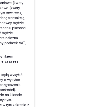
naniowe (kwoty
niowe (kwoty
tym towarem),
aną transakcję,
kodawcy będzie
ąceniu płatności
ć będzie
ota należna
lny podatek VAT,
wynikiem
ne są przez
) będą wysyłać
any o wysyłce
ał zgłoszenia
pośredni).
e na kliencie
kcyjnym.
ć w tym zakresie z