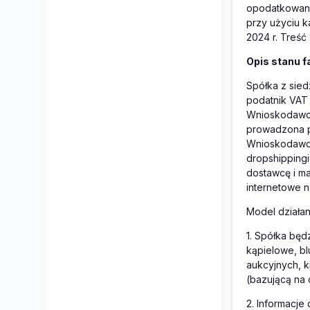
opodatkowani
przy użyciu k
2024 r. Treść
Opis stanu 
Spółka z sied
podatnik VAT 
Wnioskodawcy 
prowadzona p
Wnioskodawca
dropshipping
dostawcę i m
internetowe na
Model działa
1.
Spółka będz
kąpielowe, bl
aukcyjnych, k
(bazującą na 
2.
Informacje 