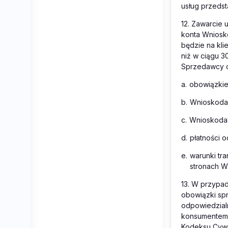
usług przedst
12.
Zawarcie 
konta Wniosk
będzie na kli
niż w ciągu 30
Sprzedawcy or
a.
obowiązkie
b.
Wnioskodaw
c.
Wnioskodaw
d.
płatności o
e.
warunki tr
stronach W
13.
W przypadk
obowiązki sp
odpowiedzial
konsumentem, 
Kodeksu Cywil