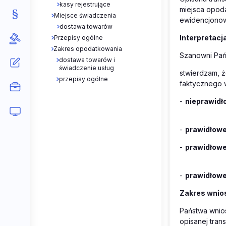
kasy rejestrujące
miejsca opod
Miejsce świadczenia
ewidencjonowa
dostawa towarów
Interpretacj
Przepisy ogólne
Zakres opodatkowania
Szanowni Pań
dostawa towarów i
świadczenie usług
stwierdzam, 
przepisy ogólne
faktycznego w
-
nieprawidł
-
prawidłow
-
prawidłow
-
prawidłow
Zakres wnios
Państwa wnios
opisanej tran