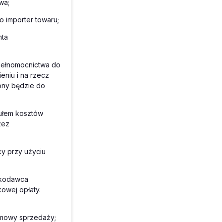
wa;
 importer towaru;
nta
pełnomocnictwa do
eniu i na rzecz
iony będzie do
tułem kosztów
zez
y przy użyciu
skodawca
owej opłaty.
 umowy sprzedaży;