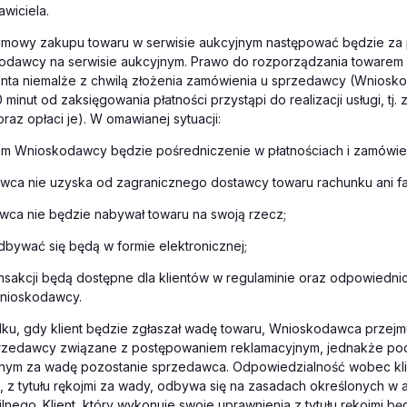
awiciela.
umowy zakupu towaru w serwisie aukcyjnym następować będzie za
odawcy na serwisie aukcyjnym. Prawo do rozporządzania towarem
enta niemalże z chwilą złożenia zamówienia u sprzedawcy (Wniosk
 minut od zaksięgowania płatności przystąpi do realizacji usługi, tj.
az opłaci je). W omawianej sytuacji:
m Wnioskodawcy będzie pośredniczenie w płatnościach i zamówie
ca nie uzyska od zagranicznego dostawcy towaru rachunku ani fa
ca nie będzie nabywał towaru na swoją rzecz;
dbywać się będą w formie elektronicznej;
ansakcji będą dostępne dla klientów w regulaminie oraz odpowiedni
nioskodawcy.
u, gdy klient będzie zgłaszał wadę towaru, Wnioskodawca przejmu
rzedawcy związane z postępowaniem reklamacyjnym, jednakże po
nym za wadę pozostanie sprzedawca. Odpowiedzialność wobec kl
z tytułu rękojmi za wady, odbywa się na zasadach określonych w a
nego. Klient, który wykonuje swoje uprawnienia z tytułu rękojmi b