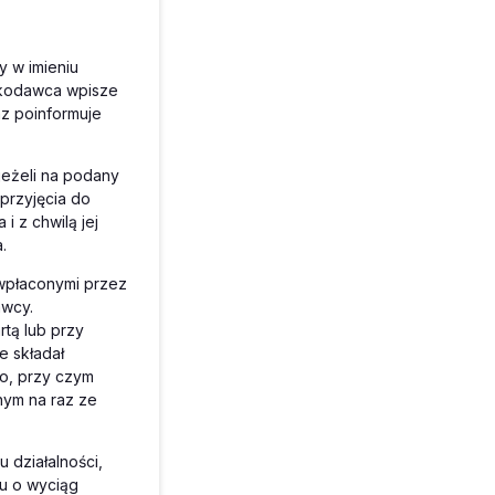
 w imieniu
skodawca wpisze
az poinformuje
 jeżeli na podany
przyjęcia do
i z chwilą jej
.
wpłaconymi przez
awcy.
tą lub przy
e składał
o, przy czym
nym na raz ze
 działalności,
u o wyciąg