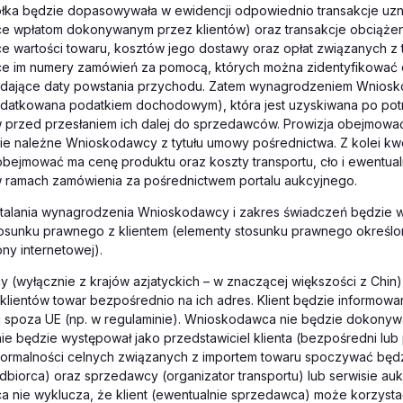
łka będzie dopasowywała w ewidencji odpowiednio transakcje uz
e wpłatom dokonywanym przez klientów) oraz transakcje obciąże
e wartości towaru, kosztów jego dostawy oraz opłat związanych z 
e im numery zamówień za pomocą, których można zidentyfikować d
dające daty powstania przychodu. Zatem wynagrodzeniem Wnios
odatkowana podatkiem dochodowym), która jest uzyskiwana po potr
przed przesłaniem ich dalej do sprzedawców. Prowizja obejmowa
e należne Wnioskodawcy z tytułu umowy pośrednictwa. Z kolei kw
bejmować ma cenę produktu oraz koszty transportu, cło i ewentua
 ramach zamówienia za pośrednictwem portalu aukcyjnego.
talania wynagrodzenia Wnioskodawcy i zakres świadczeń będzie 
tosunku prawnego z klientem (elementy stosunku prawnego określo
ony internetowej).
 (wyłącznie z krajów azjatyckich – w znaczącej większości z Chin
klientów towar bezpośrednio na ich adres. Klient będzie informow
u spoza UE (np. w regulaminie). Wnioskodawca nie będzie dokonyw
nie będzie występował jako przedstawiciel klienta (bezpośredni lub 
formalności celnych związanych z importem towaru spoczywać będzi
dbiorca) oraz sprzedawcy (organizator transportu) lub serwisie au
 nie wyklucza, że klient (ewentualnie sprzedawca) może korzysta