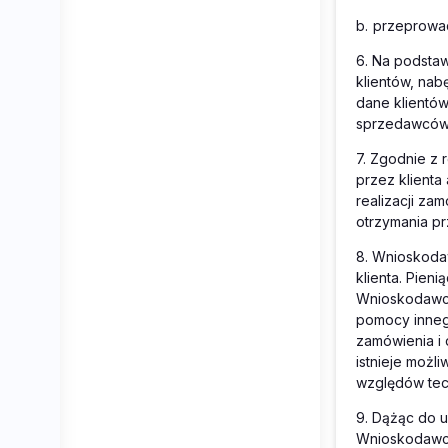
b.
przeprowad
6.
Na podstaw
klientów, na
dane klientów
sprzedawców o
7.
Zgodnie z r
przez klienta
realizacji zam
otrzymania pr
8.
Wnioskodaw
klienta. Pie
Wnioskodawca
pomocy inneg
zamówienia i
istnieje możl
względów tec
9.
Dążąc do u
Wnioskodawca