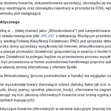
a dostawy towarów, dokumentowania sprzedaży, obowiązku jej e
asy rejestrującej oraz obowiązku rejestracji w procedurze IOSS,
wpł
 wniosku jest następująca:
faktycznego
zibą w … (dalej również jako: „Wnioskodawca”) jest zarejestrowana
i składa miesięczne pliki
JPK_VAT
z deklaracją. Wiodącym przedmio
według Polskiej Klasyfikacji Działalności (PKD) jest sprzedaż deta
rzez domy sprzedaży wysyłkowej lub Internet, sklasyfikowana pod
 planuje prowadzić działalność gospodarczą w oparciu o model l
iem.
Działalność ta polegać będzie na przeniesieniu procesu wysyłk
a być prowadzona w formie pośrednictwa handlowego poprzez auk
 własnej stronie internetowej z ofertami Spółki.
nia Wnioskodawcy (proces pośrednictwa w handlu) ma wyglądać na
ie wyszukiwała towary stanowiące odzież damską (takie jak m.in. suk
uzki, bluzy, jeansy, spodnie, płaszcze, body), oferowane na zagra
ierując się m.in. jakością oferowanych towarów oraz oceną ogólną
opiniach kupujących).
dotyczące towarów oferowanych w serwisie aukcyjnym (inaczej: tre