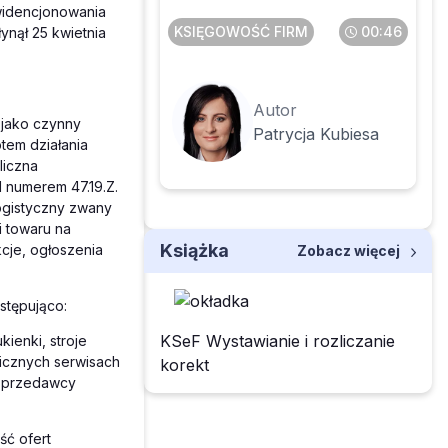
widencjonowania
KSIĘGOWOŚĆ FIRM
00:46
ynął 25 kwietnia
Autor
 jako czynny
Patrycja Kubiesa
tem działania
liczna
 numerem 47.19.Z.
ogistyczny zwany
i towaru na
Książka
cje, ogłoszenia
Zobacz więcej
stępująco:
KSeF Wystawianie i rozliczanie
ienki, stroje
nicznych serwisach
korekt
 sprzedawcy
ść ofert