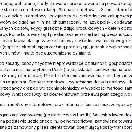
 będą pobierane, modyfikowane i prezentowane na prowadzonej
stronie internetowej (dalej: „Strona internetowa”). Strona internet
 jako sklep internetowy, lecz jako portal pośrednictwa zakupoweg
wców polegać ma m.in. na ich tłumaczeniu na język polski, dodawan
wanych opisów, edycji graficznej zdjęć produktowych - celem dost
orcy. Ponadto towary będą reklamowane w mediach społecznościo
Wnioskodawca planuje zawrzeć umowy pośrednictwa handlowego z 
(poprzez akceptację przesłanej propozycji), jednak z większością
ych umów - ma to być autonomiczne działanie.
 do zasady: osoby fizyczne nieprowadzące działalności gospodarcz
szkania m.in. na terytorium Polski) będą składali zamówienia na tow
 Strony internetowej. Przed złożeniem zamówienia klient będzie 
a regulaminu Strony internetowej, wypełnienia danych dostawy, kt
przedawcy oraz do wpłacenia pieniędzy w wysokości wartości zam
kowy Wnioskodawcy, za pośrednictwem przelewu płatniczego lub ka
gulaminu Strony internetowej oraz informacji tam zamieszczonych wyn
rganizacji zamówienia (pośrednictwa w handlu) Wnioskodawca doko
a, na podstawie udzielonego mu pełnomocnictwa, zamówienia towar
płatę za zamówiony przez klienta towar, obejmującą koszty transpor