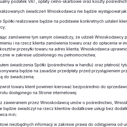
tualny podatek VAT, opłaty celno-skarbowe oraz koszty pośrednict
ealizowanych świadczeń Wnioskodawca nie będzie występował jako
 Spółki realizowane będzie na podstawie konkretnych ustaleń klie
cy;
adając zamówienie tym samym oświadczy, że udzieli Wnioskodawcy 
mieniu i na rzecz klienta zamówienia towaru oraz do opłacenia w imi
i kosztów przesyłki towaru na adres klienta; Wnioskodawca uprawn
ącznie w zakresie udzielonego mu pełnomocnictwa;
tułem świadczenia Spółki (pośrednictwa w handlu) oraz płatność ty
okonywana będzie na zasadzie przedpłaty przed przystąpieniem pr
 do świadczenia;
zwrot towaru klient powinien kierować bezpośrednio do sprzedawc
rotu dostępnego na Stronie internetowej.
 z zawieraniem przez Wnioskodawcę umów o pośrednictwo, Wnio
e będzie świadczył na rzecz klientów dodatkowe usługi bez dodatk
ca m.in.:
ientowi niezbędnych informacji w zakresie prawa do odstąpienia od