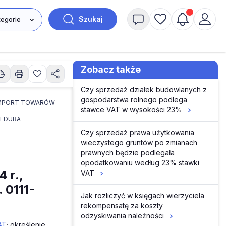
Szukaj
Zobacz także
Czy sprzedaż działek budowlanych z
gospodarstwa rolnego podlega
MPORT TOWARÓW
stawce VAT w wysokości 23%
EDURA
Czy sprzedaż prawa użytkowania
wieczystego gruntów po zmianach
prawnych będzie podlegała
opodatkowaniu według 23% stawki
 r.,
VAT
 0111-
Jak rozliczyć w księgach wierzyciela
rekompensatę za koszty
odzyskiwania należności
AT
; określenie