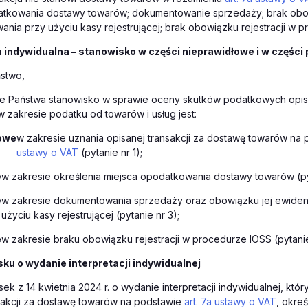
atkowania dostawy towarów; dokumentowanie sprzedaży; brak obo
nia przy użyciu kasy rejestrującej; brak obowiązku rejestracji w 
a indywidualna – stanowisko w części nieprawidłowe i w części
stwo,
że Państwa stanowisko w sprawie oceny skutków podatkowych opi
 zakresie podatku od towarów i usług jest:
owe
w zakresie uznania opisanej transakcji za dostawę towarów na
ustawy o VAT
(pytanie nr 1);
e
w zakresie określenia miejsca opodatkowania dostawy towarów (pyt
e
w zakresie dokumentowania sprzedaży oraz obowiązku jej ewide
użyciu kasy rejestrującej (pytanie nr 3);
e
w zakresie braku obowiązku rejestracji w procedurze IOSS (pytanie
ku o wydanie interpretacji indywidualnej
ek z 14 kwietnia 2024 r. o wydanie interpretacji indywidualnej, któ
sakcji za dostawę towarów na podstawie
art. 7a ustawy o VAT
, okreś