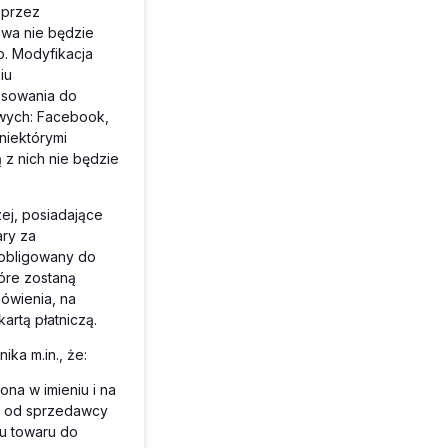
 przez
owa nie będzie
o. Modyfikacja
iu
osowania do
wych: Facebook,
niektórymi
 z nich nie będzie
ej, posiadające
ary za
zobligowany do
óre zostaną
ówienia, na
rtą płatniczą.
ika m.in., że:
na w imieniu i na
u od sprzedawcy
tu towaru do