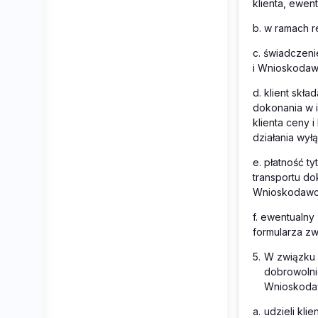
klienta, ewen
b.
w ramach r
c.
świadczenie
i Wnioskodaw
d.
klient skł
dokonania w i
klienta ceny 
działania wył
e.
płatność ty
transportu d
Wnioskodawcę
f.
ewentualny 
formularza zw
5.
W związku
dobrowolni
Wnioskodaw
a.
udzieli kl