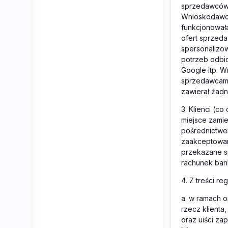
sprzedawców)
Wnioskodawcę 
funkcjonowała
ofert sprzeda
spersonalizo
potrzeb odbi
Google itp. 
sprzedawcami 
zawierał żadn
3.
Klienci (co
miejsce zamie
pośrednictwem
zaakceptowani
przekazane s
rachunek ban
4.
Z treści re
a.
w ramach o
rzecz klient
oraz uiści za