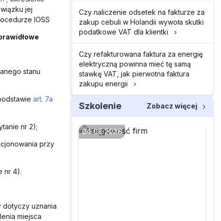
wiązku jej
Czy naliczenie odsetek na fakturze za
procedurze IOSS
zakup cebuli w Holandii wywoła skutki
podatkowe VAT dla klientki
 prawidłowe
Czy refakturowana faktura za energię
elektryczną powinna mieć tę samą
sanego stanu
stawkę VAT, jak pierwotna faktura
zakupu energii
 podstawie
art. 7a
Szkolenie
Zobacz więcej
anie nr 2);
04.08.2026
ncjonowania przy
 nr 4).
Czy faktura z
zagranicy to zawsze
WNT
ry dotyczy uznania
lenia miejsca