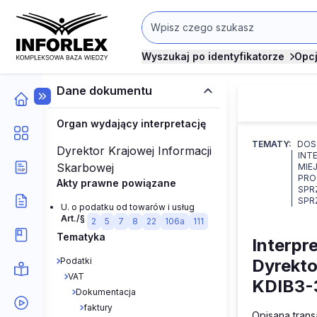
Wyszukaj po identyfikatorze
Opc
Dane dokumentu
Organ wydający interpretację
TEMATY:
DOS
Dyrektor Krajowej Informacji
INT
Skarbowej
MIE
PRO
Akty prawne powiązane
SPR
SPR
U. o podatku od towarów i usług
Art./§
2
5
7
8
22
106a
111
Tematyka
Interpre
Podatki
Dyrekto
VAT
KDIB3-
Dokumentacja
faktury
Opisana tran