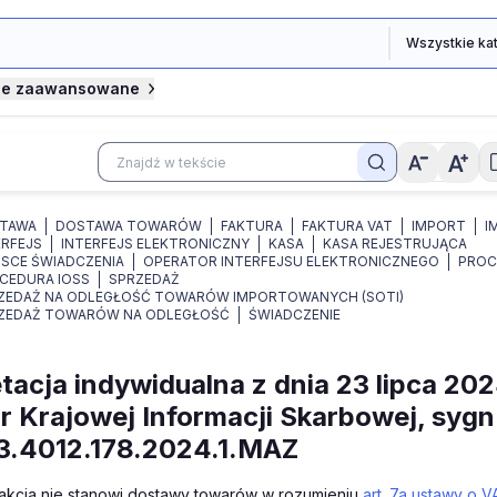
je zaawansowane
TAWA
DOSTAWA TOWARÓW
FAKTURA
FAKTURA VAT
IMPORT
I
ERFEJS
INTERFEJS ELEKTRONICZNY
KASA
KASA REJESTRUJĄCA
JSCE ŚWIADCZENIA
OPERATOR INTERFEJSU ELEKTRONICZNEGO
PROC
CEDURA IOSS
SPRZEDAŻ
ZEDAŻ NA ODLEGŁOŚĆ TOWARÓW IMPORTOWANYCH (SOTI)
ZEDAŻ TOWARÓW NA ODLEGŁOŚĆ
ŚWIADCZENIE
tacja indywidualna z dnia 23 lipca 2024
r Krajowej Informacji Skarbowej, sygn.
3.4012.178.2024.1.MAZ
sakcja nie stanowi dostawy towarów w rozumieniu
art. 7a ustawy o V