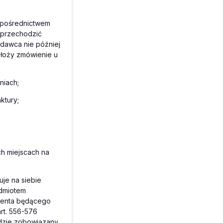
 pośrednictwem
 przechodzić
odawca nie później
 złoży zmówienie u
niach;
ktury;
ch miejscach na
je na siebie
dmiotem
ienta będącego
rt. 556-576
ędzie zobowiązany