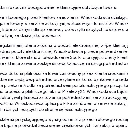
zi i rozpozna postępowanie reklamacyjne dotyczące towaru.
ie złożonego przez klientów zamówienia, Wnioskodawca działający
będzie towary w serwisie aukcyjnym; w stosownym formularzu Wnio
, które są danymi dla sprzedawcy do wysyłki nabytych towarów or
 tym, że działa jako pośrednik.
egulaminem, oferta złożona w postaci elektronicznej wiąże klienta,
 adres poczty elektronicznej Wnioskodawca prześle potwierdzenie 
ówienia, które stanowi oświadczenie Spółki o przyjęciu oferty klienta 
zez klienta zawarta zostaje umowa świadczenia usługi pośrednictwa
ca dokona płatności za towar zamówiony przez klienta środkami 
niądze nie będą bezpośrednio przesyłane na konto bankowe sprzed
 przekaże środki za pośrednictwem portalu aukcyjnego płacąc kar
o procesora płatniczego jak np. Przelewy24. Wnioskodawca będzi
 dokonywał płatności za towar za pośrednictwem serwisu aukcyjneg
iwość, iż Wnioskodawca opłaci po kilka zamówień w serwisie aukcyj
hnicznych leżących po stronie serwisu aukcyjnego;
stalenia przysługującego wynagrodzenia z przedmiotowego rodzaju
 będzie prowadził zestawienie zrealizowanych transakcji w oparci