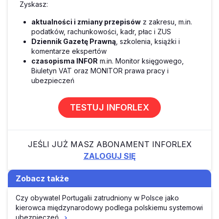
Zyskasz:
aktualności i zmiany przepisów
z zakresu, m.in.
podatków, rachunkowości, kadr, płac i ZUS
Dziennik Gazetę Prawną
, szkolenia, książki i
komentarze ekspertów
czasopisma INFOR
m.in. Monitor księgowego,
Biuletyn VAT oraz MONITOR prawa pracy i
ubezpieczeń
TESTUJ INFORLEX
JEŚLI JUŻ MASZ ABONAMENT INFORLEX
ZALOGUJ SIĘ
Zobacz także
Czy obywatel Portugalii zatrudniony w Polsce jako
kierowca międzynarodowy podlega polskiemu systemowi
ubezpieczeń