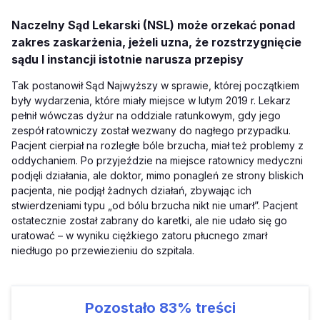
Naczelny Sąd Lekarski (NSL) może orzekać ponad
zakres zaskarżenia, jeżeli uzna, że rozstrzygnięcie
sądu I instancji istotnie narusza przepisy
Tak postanowił Sąd Najwyższy w sprawie, której początkiem
były wydarzenia, które miały miejsce w lutym 2019 r. Lekarz
pełnił wówczas dyżur na oddziale ratunkowym, gdy jego
zespół ratowniczy został wezwany do nagłego przypadku.
Pacjent cierpiał na rozległe bóle brzucha, miał też problemy z
oddychaniem. Po przyjeździe na miejsce ratownicy medyczni
podjęli działania, ale doktor, mimo ponagleń ze strony bliskich
pacjenta, nie podjął żadnych działań, zbywając ich
stwierdzeniami typu „od bólu brzucha nikt nie umarł”. Pacjent
ostatecznie został zabrany do karetki, ale nie udało się go
uratować – w wyniku ciężkiego zatoru płucnego zmarł
niedługo po przewiezieniu do szpitala.
Pozostało
83%
treści