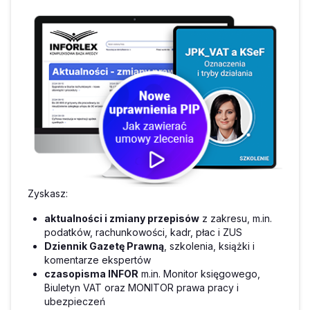
Zyskasz:
aktualności i zmiany przepisów
z zakresu, m.in.
podatków, rachunkowości, kadr, płac i ZUS
Dziennik Gazetę Prawną
, szkolenia, książki i
komentarze ekspertów
czasopisma INFOR
m.in. Monitor księgowego,
Biuletyn VAT oraz MONITOR prawa pracy i
ubezpieczeń