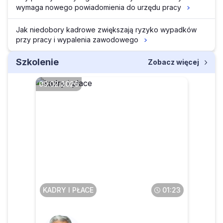
wymaga nowego powiadomienia do urzędu pracy
Jak niedobory kadrowe zwiększają ryzyko wypadków
przy pracy i wypalenia zawodowego
Szkolenie
Zobacz więcej
09.02.2026
Jak składać wnioski o pobyt
czasowy cudzoziemców w
Polsce
KADRY I PŁACE
01:23