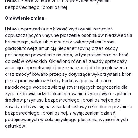
Ustawa z dnia 24 maja 2013 r. o środkach przymusu
bezpośredniego i broni palnej
Omówienie zmian:
Ustawa wprowadza możliwość wydawania zezwoleń
dopuszczających umyślne płoszenie osobników niedźwiedzia
brunatnego, wilka lub żubra przy wykorzystaniu broni
gładkolufowej z amunicją niepenetracyjną przez osoby
posiadające pozwolenie na broń, w tym pozwolenie na broń
do celów łowieckich. Określono również zasady sprzedaży
amunicji niepenetracyjnej przeznaczonej do tego płoszenia
oraz zmodyfikowano przepisy dotyczące wykorzystania broni
przez pracowników Służby Parku w granicach parku
narodowego wobec zwierząt stwarzających zagrożenie dla
życia i zdrowia ludzi. Dokumentowanie użycia i wykorzystania
środków przymusu bezpośredniego i broni palnej co do
zasady odbywa się na zasadach ustawy o środkach przymusu
bezpośredniego i broni palnej, z wyłączeniem działań
podejmowanych w celu umyślnego płoszenia wymienionych
gatunków.