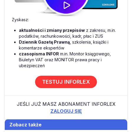
Zyskasz:
aktualności i zmiany przepisów
z zakresu, m.in.
podatków, rachunkowości, kadr, płac i ZUS
Dziennik Gazetę Prawną
, szkolenia, książki i
komentarze ekspertów
czasopisma INFOR
m.in. Monitor księgowego,
Biuletyn VAT oraz MONITOR prawa pracy i
ubezpieczeń
TESTUJ INFORLEX
JEŚLI JUŻ MASZ ABONAMENT INFORLEX
ZALOGUJ SIĘ
Zobacz także