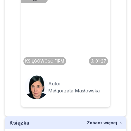
Jak opodatkować budowle
na działce osoby fizycznej,
na której znajduje się
budynek mieszkalny
KSIĘGOWOŚĆ FIRM
01:27
Autor
Małgorzata Masłowska
Książka
Zobacz więcej