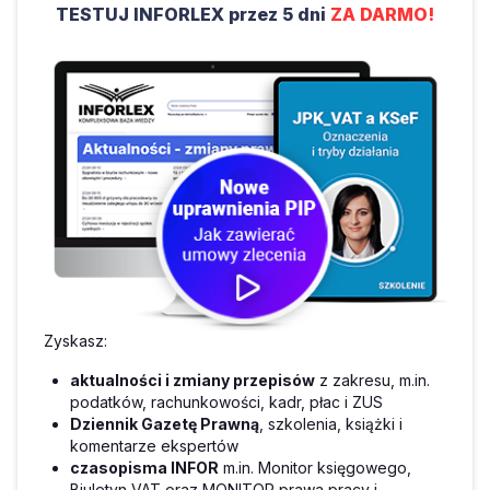
TESTUJ INFORLEX przez 5 dni
ZA DARMO!
Zyskasz:
aktualności i zmiany przepisów
z zakresu, m.in.
podatków, rachunkowości, kadr, płac i ZUS
Dziennik Gazetę Prawną
, szkolenia, książki i
komentarze ekspertów
czasopisma INFOR
m.in. Monitor księgowego,
Biuletyn VAT oraz MONITOR prawa pracy i