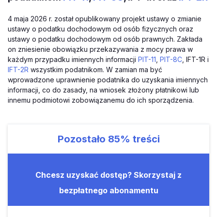
4 maja 2026 r. został opublikowany projekt ustawy o zmianie
ustawy o podatku dochodowym od osób fizycznych oraz
ustawy o podatku dochodowym od osób prawnych. Zakłada
on zniesienie obowiązku przekazywania z mocy prawa w
każdym przypadku imiennych informacji
PIT-11
,
PIT-8C
, IFT-1R i
IFT-2R
wszystkim podatnikom. W zamian ma być
wprowadzone uprawnienie podatnika do uzyskania imiennych
informacji, co do zasady, na wniosek złożony płatnikowi lub
innemu podmiotowi zobowiązanemu do ich sporządzenia.
Pozostało
85%
treści
Chcesz uzyskać dostęp? Skorzystaj z
bezpłatnego abonamentu