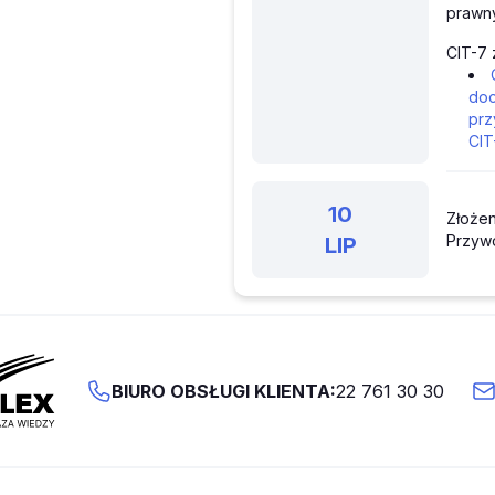
prawny
CIT-7 
doc
prz
CIT
10
Złożen
Przyw
LIP
BIURO OBSŁUGI KLIENTA:
22 761 30 30