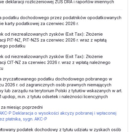
ie deklaracji rozliczeniowej ZUS DRA i raportów imiennych
ta podatku dochodowego przez podatników opodatkowanych
ie karty podatkowej za czerwiec 2026 r.
k od niezrealizowanych zysków (Exit Tax): Złożenie
acji PIT-NZ, PIT-NZS za czerwiec 2026 r. wraz z wpłatą
nego podatku
k od niezrealizowanych zysków (Exit Tax): Złożenie
acji CIT-NZ za czerwiec 2026 r. wraz z wpłatą należnego
ku
ta zryczałtowanego podatku dochodowego pobranego w
u 2026 r. od zagranicznych osób prawnych niemających
by lub zarządu na terytorium Polski z tytułów wskazanych w art.
. 1 updop, m.in. z tytułu odsetek i należności licencyjnych
za miesiąc poprzedni
AKC-P Deklaracja o wysokości akcyzy pobranej i wpłaconej
ez płatnika, sygn. AKC-P
łtowany podatek dochodowy z tytułu udziału w zyskach osób