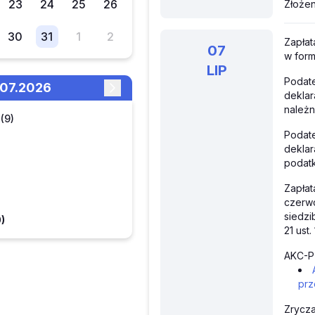
23
24
25
26
Złożen
30
31
1
2
Zapła
07
w form
LIP
Podate
4.07.2026
deklar
należ
(9)
Podate
deklar
podat
Zapła
czerwc
siedzi
)
21 ust
AKC-P 
prz
Zrycza