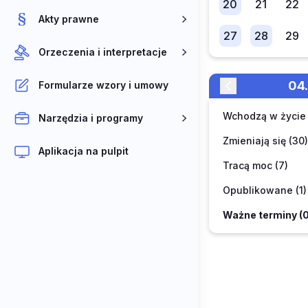
20
21
22
Akty prawne
27
28
29
Orzeczenia i interpretacje
0
Formularze wzory i umowy
Wchodzą w życie 
Narzędzia i programy
Zmieniają się (30)
Aplikacja na pulpit
Tracą moc (7)
Opublikowane (1)
Ważne terminy (0