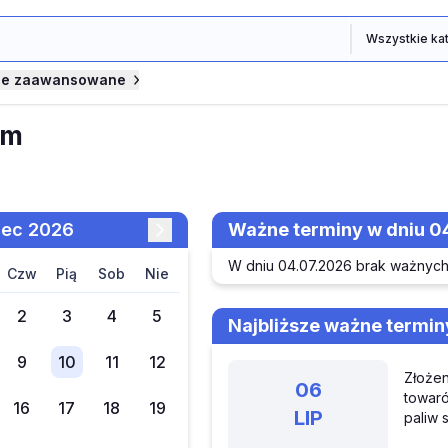
je zaawansowane
um
piec 2026
Ważne terminy w dniu 0
W dniu 04.07.2026 brak ważnych
czw
pią
sob
nie
2
3
4
5
Najbliższe ważne termin
9
10
11
12
Złożen
06
towar
16
17
18
19
LIP
paliw 