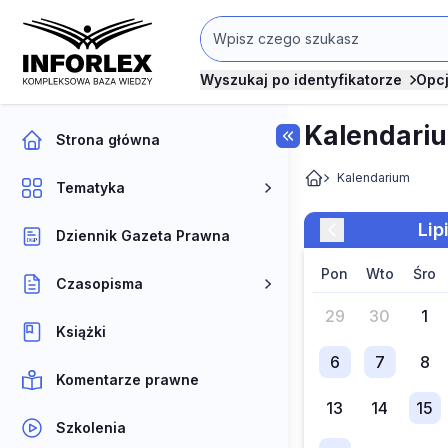
Wyszukaj po identyfikatorze
Opc
Kalendari
Strona główna
Kalendarium
Tematyka
li
Dziennik Gazeta Prawna
pon
wto
śro
Czasopisma
29
30
1
Książki
6
7
8
Komentarze prawne
13
14
15
Szkolenia