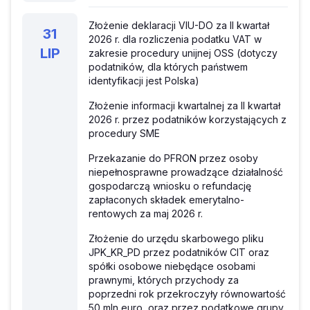
Złożenie deklaracji VIU-DO za II kwartał
31
2026 r. dla rozliczenia podatku VAT w
LIP
zakresie procedury unijnej OSS (dotyczy
podatników, dla których państwem
identyfikacji jest Polska)
Złożenie informacji kwartalnej za II kwartał
2026 r. przez podatników korzystających z
procedury SME
Przekazanie do PFRON przez osoby
niepełnosprawne prowadzące działalność
gospodarczą wniosku o refundację
zapłaconych składek emerytalno-
rentowych za maj 2026 r.
Złożenie do urzędu skarbowego pliku
JPK_KR_PD przez podatników CIT oraz
spółki osobowe niebędące osobami
prawnymi, których przychody za
poprzedni rok przekroczyły równowartość
50 mln euro, oraz przez podatkowe grupy