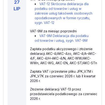
27
VAT-12 Skrócona deklaracja dla
LIP
podatku od towarów i usług w
zakresie usług taksówek osobowych
opodatkowanych w formie ryczałtu,
sygn. VAT-12
VAT-9M za miesiąc poprzedni
VAT-9M Deklaracja dla podatku
od towarów i usług, sygn. VAT-9M
Zapłata podatku akcyzowego i złożenie
deklaracji AKC-4/AKC-4zo, AKC-4/A–AKC-
4/F, AKC-4/H–AKC-4/N, AKC-WW/AKC-
WWn, AKC-WG, AKC-EN, AKC-ST/AKC-STn
Zapłata VAT i przesłanie pliku JPK_V7M i
JPK_V7K za czerwiec 2026 r. lub II kwartał
2026 r.
Złożenie deklaracji VAT-13 przez
przedstawiciela podatkowego za czerwiec
2026 r.