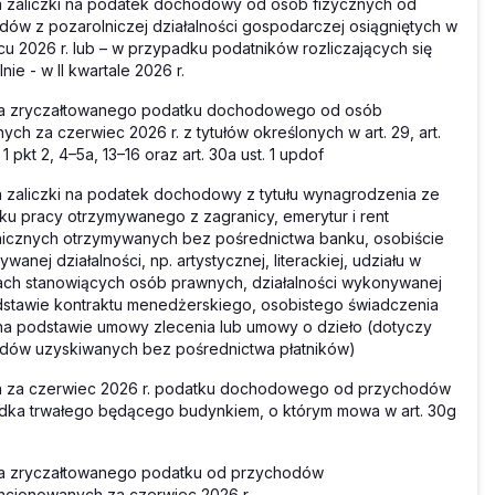
 zaliczki na podatek dochodowy od osób fizycznych od
ów z pozarolniczej działalności gospodarczej osiągniętych w
u 2026 r. lub – w przypadku podatników rozliczających się
nie - w II kwartale 2026 r.
ta zryczałtowanego podatku dochodowego od osób
nych za czerwiec 2026 r. z tytułów określonych w art. 29, art.
 1 pkt 2, 4–5a, 13–16 oraz art. 30a ust. 1 updof
 zaliczki na podatek dochodowy z tytułu wynagrodzenia ze
ku pracy otrzymywanego z zagranicy, emerytur i rent
icznych otrzymywanych bez pośrednictwa banku, osobiście
wanej działalności, np. artystycznej, literackiej, udziału w
ch stanowiących osób prawnych, działalności wykonywanej
stawie kontraktu menedżerskiego, osobistego świadczenia
na podstawie umowy zlecenia lub umowy o dzieło (dotyczy
dów uzyskiwanych bez pośrednictwa płatników)
a za czerwiec 2026 r. podatku dochodowego od przychodów
dka trwałego będącego budynkiem, o którym mowa w art. 30g
ta zryczałtowanego podatku od przychodów
cjonowanych za czerwiec 2026 r.