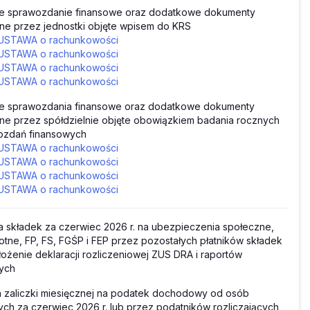
e sprawozdanie finansowe oraz dodatkowe dokumenty
ne przez jednostki objęte wpisem do KRS
USTAWA o rachunkowości
USTAWA o rachunkowości
USTAWA o rachunkowości
USTAWA o rachunkowości
e sprawozdania finansowe oraz dodatkowe dokumenty
ne przez spółdzielnie objęte obowiązkiem badania rocznych
ozdań finansowych
USTAWA o rachunkowości
USTAWA o rachunkowości
USTAWA o rachunkowości
USTAWA o rachunkowości
a składek za czerwiec 2026 r. na ubezpieczenia społeczne,
tne, FP, FS, FGŚP i FEP przez pozostałych płatników składek
łożenie deklaracji rozliczeniowej ZUS DRA i raportów
ych
 zaliczki miesięcznej na podatek dochodowy od osób
ch za czerwiec 2026 r. lub przez podatników rozliczających