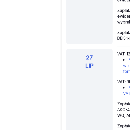
Zapła
ewiden
wybral
Zapłat
DEK-1-
VAT-12
27
LIP
w z
for
VAT-9
VA
Zapłat
AKC-4
WG, A
Zapłat