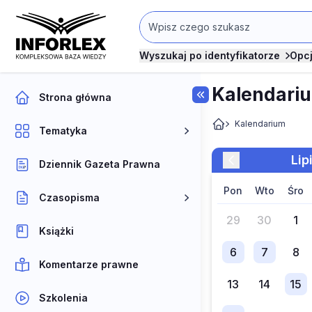
Wyszukaj po identyfikatorze
Opc
Kalendari
Strona główna
Kalendarium
Tematyka
li
Dziennik Gazeta Prawna
pon
wto
śro
Czasopisma
29
30
1
Książki
6
7
8
Komentarze prawne
13
14
15
Szkolenia