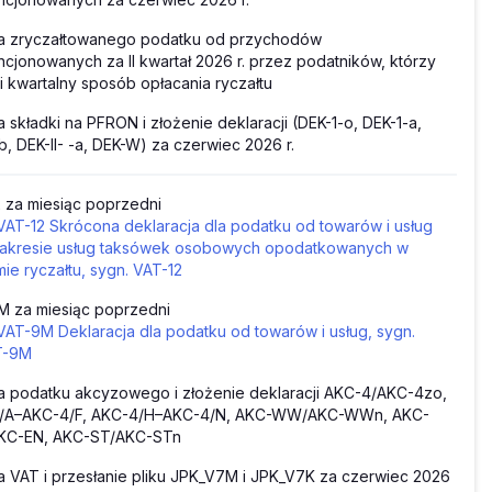
ta zryczałtowanego podatku od przychodów
cjonowanych za II kwartał 2026 r. przez podatników, którzy
i kwartalny sposób opłacania ryczałtu
a składki na PFRON i złożenie deklaracji (DEK-1-o, DEK-1-a,
b, DEK-II- -a, DEK-W) za czerwiec 2026 r.
 za miesiąc poprzedni
VAT-12 Skrócona deklaracja dla podatku od towarów i usług
akresie usług taksówek osobowych opodatkowanych w
mie ryczałtu, sygn. VAT-12
M za miesiąc poprzedni
VAT-9M Deklaracja dla podatku od towarów i usług, sygn.
T-9M
a podatku akcyzowego i złożenie deklaracji AKC-4/AKC-4zo,
/A–AKC-4/F, AKC-4/H–AKC-4/N, AKC-WW/AKC-WWn, AKC-
KC-EN, AKC-ST/AKC-STn
a VAT i przesłanie pliku JPK_V7M i JPK_V7K za czerwiec 2026