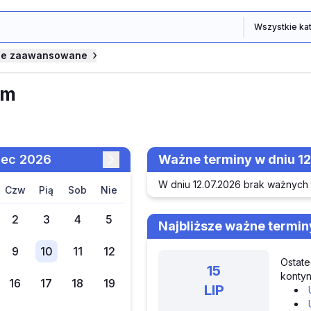
je zaawansowane
um
piec 2026
Ważne terminy w dniu 1
W dniu 12.07.2026 brak ważnych
czw
pią
sob
nie
2
3
4
5
Najbliższe ważne termin
9
10
11
12
Ostate
15
kontyn
16
17
18
19
LIP