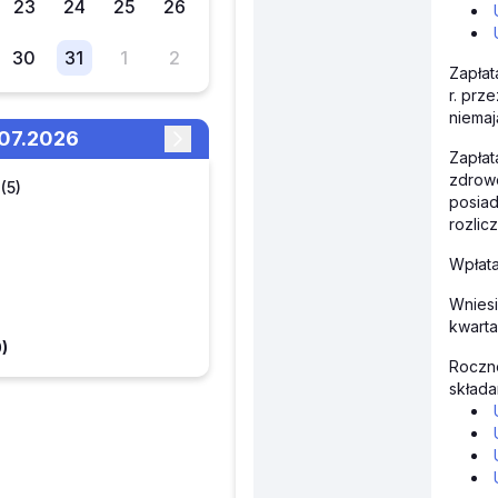
23
24
25
26
30
31
1
2
Zapłat
r. prz
niema
.07.2026
Zapłat
zdrowo
(5)
posiad
rozlic
Wpłata
Wniesi
)
kwarta
)
Roczn
składa