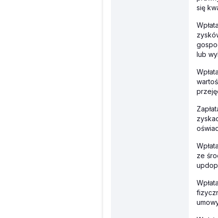
się kwa
Wpłata
zysków
gospod
lub w
Wpłata
wartoś
przeję
Zapłat
zyska
oświad
Wpłat
ze śro
updop
Wpłata
fizycz
umowy 