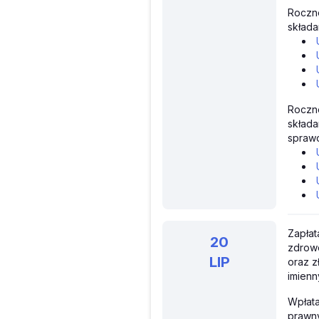
Roczn
składa
Roczn
składa
spraw
Zapłat
20
zdrowo
LIP
oraz z
imienn
Wpłata
prawny