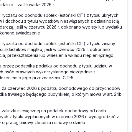
rtalnie – za II kwartał 2026 r.
 ryczałtu od dochodu spółek (estoński CIT) z tytułu ukrytych
 i dochodu z tytułu wydatków niezwiązanych z działalnością
arczą, jeśli w czerwcu 2026 r. dokonano wypłaty lub wydatku
ykonano świadczenie
 ryczałtu od dochodu spółek (estoński CIT) z tytułu zmiany
ci składników majątku, jeśli w czerwcu 2026 r. dokonano
cia, przekształcenia lub wniesienia wkładu niepieniężnego
a przez podatnika podatku od dochodu z tytułu udziału w
ch osób prawnych wykorzystanego niezgodnie z
czeniem o jego przeznaczeniu CIT-5
a za czerwiec 2026 r. podatku dochodowego od przychodów
dka trwałego będącego budynkiem, o którym mowa w art. 24b
 zaliczki miesięcznej na podatek dochodowy od osób
nych z tytułu wypłaconych w czerwcu 2026 r. wynagrodzeń z
o pracę, umowy zlecenia i umowy o dzieło