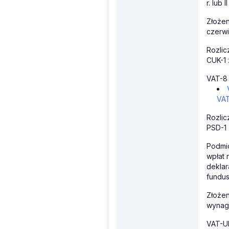
r. lub 
Złożen
czerwi
Rozlic
CUK-1 
VAT-8
VA
Rozlic
PSD-1 
Podmio
wpłat 
deklar
fundus
Złoże
wynag
VAT-UE