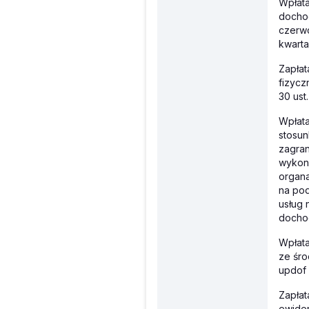
Wpłata
dochod
czerwc
kwartal
Zapła
fizycz
30 ust.
Wpłata
stosun
zagran
wykony
organa
na pod
usług 
docho
Wpłat
ze śro
updof
Zapła
ewiden