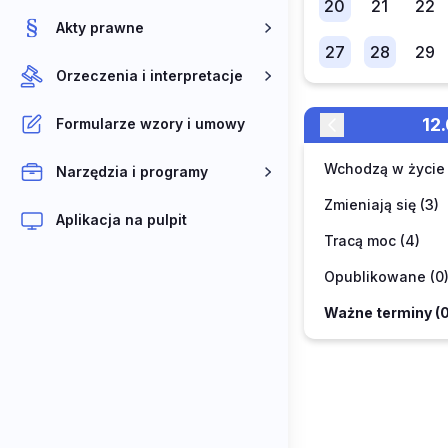
20
21
22
Akty prawne
27
28
29
Orzeczenia i interpretacje
12
Formularze wzory i umowy
Wchodzą w życie 
Narzędzia i programy
Zmieniają się (3)
Aplikacja na pulpit
Tracą moc (4)
Opublikowane (0
Ważne terminy (0