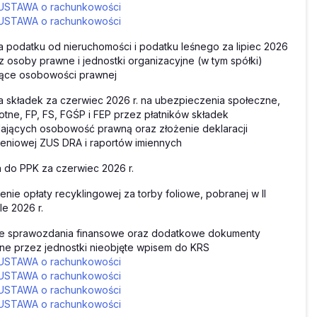
USTAWA o rachunkowości
USTAWA o rachunkowości
a podatku od nieruchomości i podatku leśnego za lipiec 2026
ez osoby prawne i jednostki organizacyjne (w tym spółki)
jące osobowości prawnej
a składek za czerwiec 2026 r. na ubezpieczenia społeczne,
tne, FP, FS, FGŚP i FEP przez płatników składek
ających osobowość prawną oraz złożenie deklaracji
zeniowej ZUS DRA i raportów imiennych
 do PPK za czerwiec 2026 r.
enie opłaty recyklingowej za torby foliowe, pobranej w II
le 2026 r.
e sprawozdania finansowe oraz dodatkowe dokumenty
ne przez jednostki nieobjęte wpisem do KRS
USTAWA o rachunkowości
USTAWA o rachunkowości
USTAWA o rachunkowości
USTAWA o rachunkowości