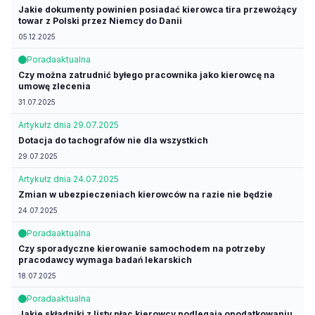
Jakie dokumenty powinien posiadać kierowca tira przewożący
towar z Polski przez Niemcy do Danii
05.12.2025
Porada
aktualna
Czy można zatrudnić byłego pracownika jako kierowcę na
umowę zlecenia
31.07.2025
Artykuł
z dnia 29.07.2025
Dotacja do tachografów nie dla wszystkich
29.07.2025
Artykuł
z dnia 24.07.2025
Zmian w ubezpieczeniach kierowców na razie nie będzie
24.07.2025
Porada
aktualna
Czy sporadyczne kierowanie samochodem na potrzeby
pracodawcy wymaga badań lekarskich
18.07.2025
Porada
aktualna
Jakie składniki z listy płac kierowcy podlegają opodatkowaniu