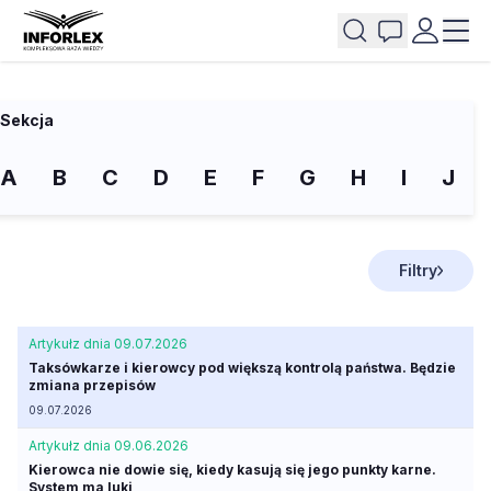
Sekcja
A
B
C
D
E
F
G
H
I
J
Filtry
Artykuł
z dnia 09.07.2026
Taksówkarze i kierowcy pod większą kontrolą państwa. Będzie
zmiana przepisów
09.07.2026
Artykuł
z dnia 09.06.2026
Kierowca nie dowie się, kiedy kasują się jego punkty karne.
System ma luki