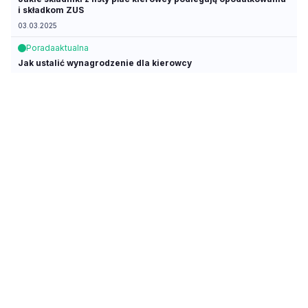
i składkom ZUS
03.03.2025
Porada
aktualna
Jak ustalić wynagrodzenie dla kierowcy
06.12.2024
Porada
aktualna
Kto ponosi koszty opłaty za wydanie karty kierowcy
26.09.2024
Porada
aktualna
Jak rozliczyć delegację zagraniczną kierowcy prowadzącego
własną działalność
28.05.2024
Artykuł
aktualny
Ocena ryzyka zawodowego w transporcie drogowym
24.04.2024
Porada
aktualna
Czy można zrezygnować ze wstępnych badań lekarskich
kierowcy