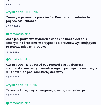
09.06.2026
Artykuł
z dnia 03.06.2026
Zmiany w przewozie pasażerów. Kierowca z niedosłuchem
poprowadzi autobus
03.06.2026
Porada
aktualna
Jaka jest podstawa wymiaru składek na ubezpieczenia
emerytalne i rentowe w przypadku kierowców wykonujących
przewozy międzynarodowe
16.02.2026
Porada
aktualna
Czy pracownik jednostki budżetowej zatrudniony na
stanowisku kierowcy prowadzącego pojazd specjalny powyżej
3,5 t powinien posiadać kartę kierowcy
29.01.2026
Artykuł
z dnia 29.01.2026
Transport drogowy: rosną pensje, maleje satysfakcja
29.01.2026
Porada
aktualna