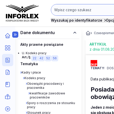
Wyszukaj po identyfikatorze
Opc
Dane dokumentu
Czasopisma
ARTYKUŁ
Akty prawne powiązane
z dnia 01.08.2
U. Kodeks pracy
Art./§
22
42
52
56
Tematyka
TEMATY:
DOS
Kadry i płace
Kodeks pracy
Data publikacj
Obowiązki pracodawcy i
pracownika
Posiada
kwalifikacje zawodowe
obowią
pracowników
Spory o roszczenia ze stosunku
pracy
Jeden z moi
się obsługą 
Stosunek pracy