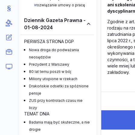
ani szkoleni
rozwiązanie umowy o pracę
dyscyplinarn
Dziennik Gazeta Prawna -
Zgodnie z art
01-08-2024
rodzaju na r
zatrudniania
lipca 2022 r.,
PIERWSZA STRONA DGP
określonego r
Nowa droga do podważania
wykonywania 
neosędziów
czynności, a
Prezydent z Warszawy
wiele mniej l
80 lat temu poszli w bój
zakładowy.
Miliony utopione w rzekach
Drakońskie odsetki za spóźnione
pensje
ZUS przy kontrolach czasu nie
liczy
TEMAT DNIA
Badania mają być skuteczne, a nie
drogie