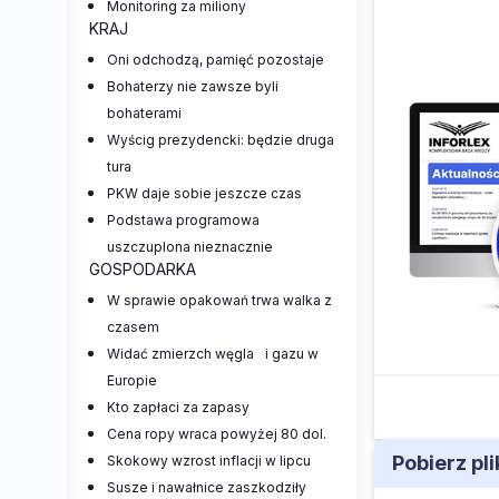
Monitoring za miliony
KRAJ
Oni odchodzą, pamięć pozostaje
Bohaterzy nie zawsze byli
bohaterami
Wyścig prezydencki: będzie druga
tura
PKW daje sobie jeszcze czas
Podstawa programowa
uszczuplona nieznacznie
GOSPODARKA
W sprawie opakowań trwa walka z
czasem
Widać zmierzch węgla i gazu w
Europie
Kto zapłaci za zapasy
Cena ropy wraca powyżej 80 dol.
Pobierz pl
Skokowy wzrost inflacji w lipcu
Susze i nawałnice zaszkodziły