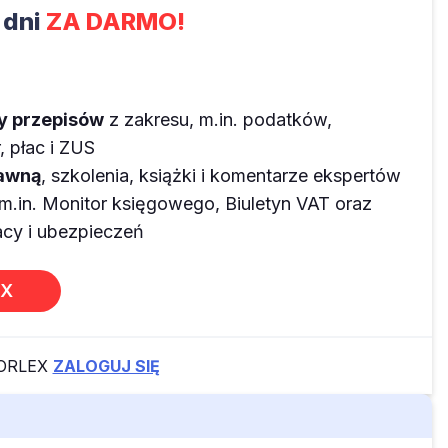
 dni
ZA DARMO!
ny przepisów
z zakresu, m.in. podatków,
 płac i ZUS
rawną
, szkolenia, książki i komentarze ekspertów
m.in. Monitor księgowego, Biuletyn VAT oraz
y i ubezpieczeń
EX
FORLEX
ZALOGUJ SIĘ