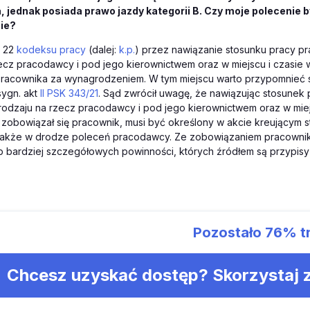
a, jednak posiada prawo jazdy kategorii B. Czy moje polecenie 
ie?
. 22
kodeksu pracy
(dalej:
k.p.
) przez nawiązanie stosunku pracy p
zecz pracodawcy i pod jego kierownictwem oraz w miejscu i czas
 pracownika za wynagrodzeniem. W tym miejscu warto przypomnieć
 sygn. akt
II PSK 343/21
. Sąd zwrócił uwagę, że nawiązując stosunek
odzaju na rzecz pracodawcy i pod jego kierownictwem oraz w miej
zobowiązał się pracownik, musi być określony w akcie kreującym 
 także w drodze poleceń pracodawcy. Ze zobowiązaniem pracowni
ub bardziej szczegółowych powinności, których źródłem są przypis
Pozostało
76%
t
Chcesz uzyskać dostęp? Skorzystaj