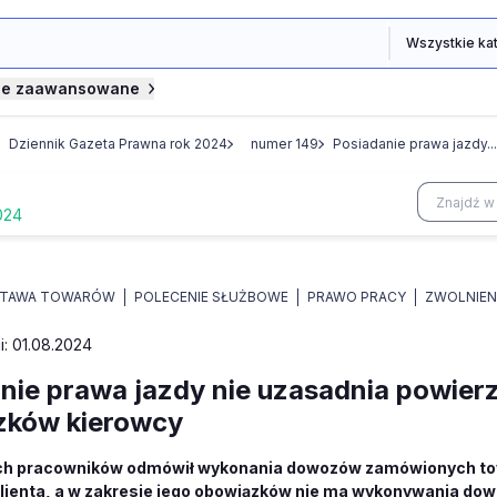
je zaawansowane
Dziennik Gazeta Prawna rok 2024
numer 149
Posiadanie prawa jazdy...
024
TAWA TOWARÓW
POLECENIE SŁUŻBOWE
PRAWO PRACY
ZWOLNIEN
i: 01.08.2024
nie prawa jazdy nie uzasadnia powie
zków kierowcy
ch pracowników odmówił wykonania dowozów zamówionych towaró
klienta, a w zakresie jego obowiązków nie ma wykonywania d