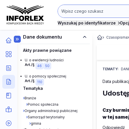
Wyszukaj po identyfikatorze
Opc
Dane dokumentu
Czasopisma
Akty prawne powiązane
U. o ewidencji ludności
Art./§
46
50
TEMATY:
DAN
U. o pomocy społecznej
Art./§
Data publikacj
110
Tematyka
Udostęp
Branże
Pomoc społeczna
Czy burmis
Organy administracji publicznej
w tej same
Samorząd terytorialny
gmina
Odpowiedź