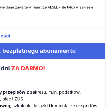
e dane zawarte w rejestrze PESEL - ale tylko w zakresie
reści
 z bezpłatnego abonamentu
 dni
ZA DARMO!
ny przepisów
z zakresu, m.in. podatków,
 płac i ZUS
rawną
, szkolenia, książki i komentarze ekspertów