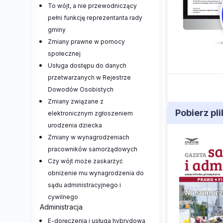
To wójt, a nie przewodniczący
pełni funkcję reprezentanta rady
gminy
Zmiany prawne w pomocy
społecznej
Usługa dostępu do danych
przetwarzanych w Rejestrze
Dowodów Osobistych
Zmiany związane z
Pobierz pl
elektronicznym zgłoszeniem
urodzenia dziecka
Zmiany w wynagrodzeniach
pracowników samorządowych
Czy wójt może zaskarżyć
obniżenie mu wynagrodzenia do
sądu administracyjnego i
cywilnego
Administracja
E-doręczenia i usługa hybrydowa