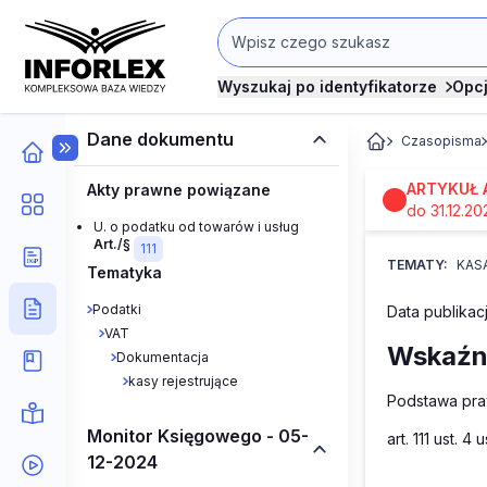
Wyszukaj po identyfikatorze
Opc
Dane dokumentu
Czasopisma
ARTYKUŁ 
Akty prawne powiązane
do 31.12.20
U. o podatku od towarów i usług
Art./§
111
TEMATY:
KAS
Tematyka
Podatki
Data publikacj
VAT
Wskaźni
Dokumentacja
kasy rejestrujące
Podstawa pra
Monitor Księgowego - 05-
art. 111 ust. 
12-2024