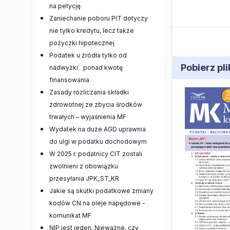
na petycję
Zaniechanie poboru PIT dotyczy
nie tylko kredytu, lecz także
pożyczki hipotecznej
Podatek u źródła tylko od
Pobierz pl
nadwyżki ponad kwotę
finansowania
Zasady rozliczania składki
zdrowotnej ze zbycia środków
trwałych – wyjaśnienia MF
Wydatek na duże AGD uprawnia
do ulgi w podatku dochodowym
W 2025 r. podatnicy CIT zostali
zwolnieni z obowiązku
przesyłania JPK_ST_KR
Jakie są skutki podatkowe zmiany
kodów CN na oleje napędowe -
komunikat MF
NIP jest jeden. Nieważne, czy