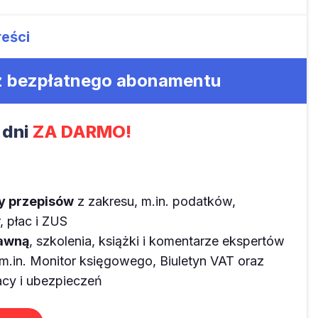
reści
 z bezpłatnego abonamentu
 dni
ZA DARMO!
ny przepisów
z zakresu, m.in. podatków,
 płac i ZUS
rawną
, szkolenia, książki i komentarze ekspertów
m.in. Monitor księgowego, Biuletyn VAT oraz
y i ubezpieczeń