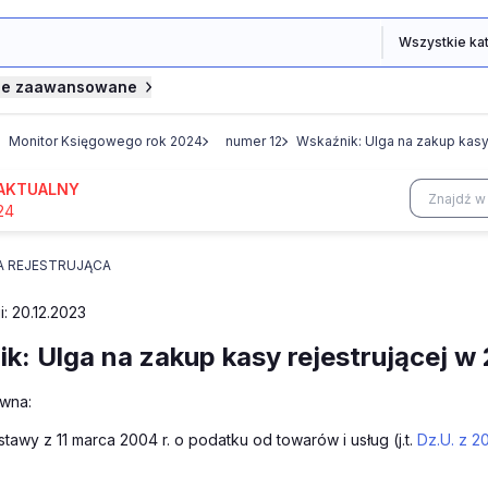
je zaawansowane
Monitor Księgowego rok 2024
numer 12
Wskaźnik: Ulga na zakup kasy 
AKTUALNY
24
A REJESTRUJĄCA
i: 20.12.2023
k: Ulga na zakup kasy rejestrującej w 
wna:
4 ustawy z 11 marca 2004 r. o podatku od towarów i usług (j.t.
Dz.U. z 20