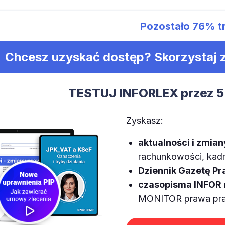
Pozostało
76%
t
Chcesz uzyskać dostęp? Skorzystaj
TESTUJ INFORLEX przez 5
Zyskasz:
aktualności i zmia
rachunkowości, kadr,
Dziennik Gazetę P
czasopisma INFOR
MONITOR prawa prac