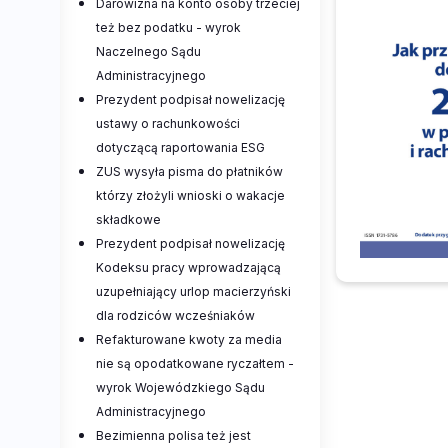
Darowizna na konto osoby trzeciej
też bez podatku - wyrok
Naczelnego Sądu
Administracyjnego
Prezydent podpisał nowelizację
ustawy o rachunkowości
dotyczącą raportowania ESG
ZUS wysyła pisma do płatników
którzy złożyli wnioski o wakacje
składkowe
Prezydent podpisał nowelizację
Kodeksu pracy wprowadzającą
uzupełniający urlop macierzyński
dla rodziców wcześniaków
Refakturowane kwoty za media
nie są opodatkowane ryczałtem -
wyrok Wojewódzkiego Sądu
Administracyjnego
Bezimienna polisa też jest