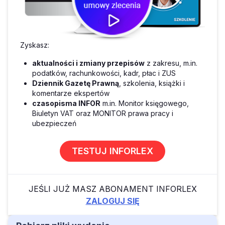
Zyskasz:
aktualności i zmiany przepisów
z zakresu, m.in.
podatków, rachunkowości, kadr, płac i ZUS
Dziennik Gazetę Prawną
, szkolenia, książki i
komentarze ekspertów
czasopisma INFOR
m.in. Monitor księgowego,
Biuletyn VAT oraz MONITOR prawa pracy i
ubezpieczeń
TESTUJ INFORLEX
JEŚLI JUŻ MASZ ABONAMENT INFORLEX
ZALOGUJ SIĘ