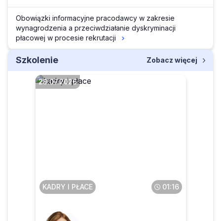
Obowiązki informacyjne pracodawcy w zakresie
wynagrodzenia a przeciwdziałanie dyskryminacji
płacowej w procesie rekrutacji
Szkolenie
Zobacz więcej
28.07.2026
Czy obowiązek poufności
obowiązuje pracownika
także po zakończeniu
zatrudnienia
KADRY I PŁACE
01:16