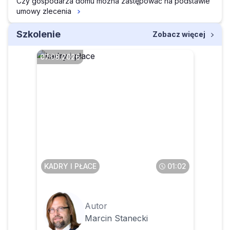
Czy gospodarza domu można zastępować na podstawie
umowy zlecenia
Szkolenie
Zobacz więcej
07.08.2026
Czy pracownik może
anonimowo zgłosić
pracodawcę do PIP
KADRY I PŁACE
01:02
Autor
Marcin Stanecki