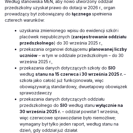
Według stanowiska MEN, aby nowo utworzony oddział
przedszkolny uzyskał prawo do dotacji w 2026 r., organ
prowadzący był zobowiązany do
łącznego
spełnienia
czterech warunków:
uzyskania zmienionego wpisu do ewidencji szkół i
placówek niepublicznych (
zarejestrowanie oddziału
przedszkolnego
) do 30 września 2025 r.,
przekazania organowi dotującemu
planowanej liczby
uczniów
– w tym w oddziale przedszkolnym – do 30
września 2025 r.,
przekazania danych dotyczących szkoły do
SIO
według
stanu na 15 czerwca i 30 września 2025 r.
–
szkoła jako całość już funkcjonowała, więc
obowiązywał ją standardowy, dwuetapowy obowiązek
sprawozdawczy
przekazania danych dotyczących oddziału
przedszkolnego do
SIO
według stanu
wyłącznie na
30 września 2025 r.
– oddział powstał 1 września,
więc czerwcowe sprawozdanie było niemożliwe;
wymagany był tylko jeden raport, według stanu na
dzień, gdy oddział już działał.