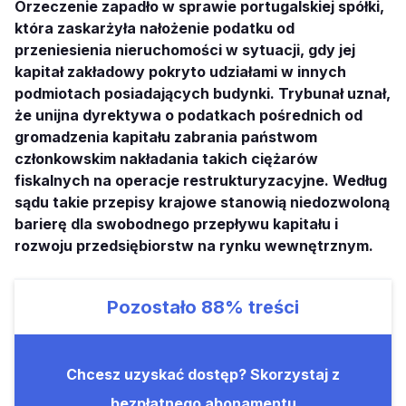
Orzeczenie zapadło w sprawie portugalskiej spółki,
która zaskarżyła nałożenie podatku od
przeniesienia nieruchomości w sytuacji, gdy jej
kapitał zakładowy pokryto udziałami w innych
podmiotach posiadających budynki. Trybunał uznał,
że unijna dyrektywa o podatkach pośrednich od
gromadzenia kapitału zabrania państwom
członkowskim nakładania takich ciężarów
fiskalnych na operacje restrukturyzacyjne. Według
sądu takie przepisy krajowe stanowią niedozwoloną
barierę dla swobodnego przepływu kapitału i
rozwoju przedsiębiorstw na rynku wewnętrznym.
Pozostało
88%
treści
Chcesz uzyskać dostęp? Skorzystaj z
bezpłatnego abonamentu