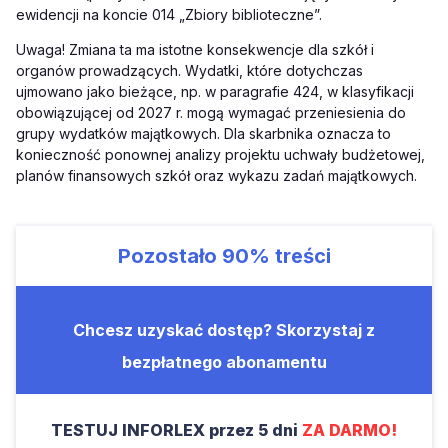
ewidencji na koncie 014 „Zbiory biblioteczne”.
Uwaga! Zmiana ta ma istotne konsekwencje dla szkół i
organów prowadzących. Wydatki, które dotychczas
ujmowano jako bieżące, np. w paragrafie 424, w klasyfikacji
obowiązującej od 2027 r. mogą wymagać przeniesienia do
grupy wydatków majątkowych. Dla skarbnika oznacza to
konieczność ponownej analizy projektu uchwały budżetowej,
planów finansowych szkół oraz wykazu zadań majątkowych.
Pozostało
90%
treści
Chcesz uzyskać dostęp? Skorzystaj z
bezpłatnego abonamentu
TESTUJ INFORLEX przez 5 dni
ZA DARMO!