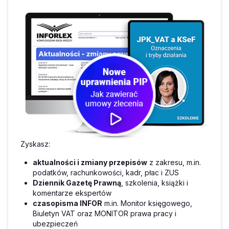
Zyskasz:
aktualności i zmiany przepisów
z zakresu, m.in.
podatków, rachunkowości, kadr, płac i ZUS
Dziennik Gazetę Prawną
, szkolenia, książki i
komentarze ekspertów
czasopisma INFOR
m.in. Monitor księgowego,
Biuletyn VAT oraz MONITOR prawa pracy i
ubezpieczeń