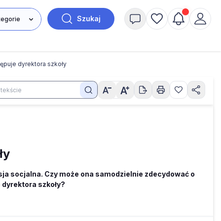
Szukaj
tępuje dyrektora szkoły
ły
isja socjalna. Czy może ona samodzielnie zdecydować o
 dyrektora szkoły?