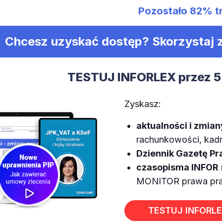
Pozostało
82%
t
Chcesz uzyskać dostęp? Skorzystaj
TESTUJ INFORLEX przez 5
Zyskasz:
aktualności i zmia
rachunkowości, kadr,
Dziennik Gazetę P
czasopisma INFOR
MONITOR prawa prac
TESTUJ INFORL