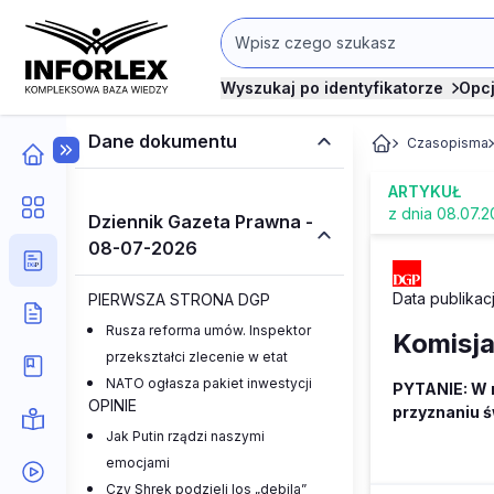
Wyszukaj po identyfikatorze
Opc
Dane dokumentu
Czasopisma
ARTYKUŁ
z dnia 08.07.
Dziennik Gazeta Prawna -
08-07-2026
Data publikacj
PIERWSZA STRONA DGP
Rusza reforma umów. Inspektor
Komisja
przekształci zlecenie w etat
NATO ogłasza pakiet inwestycji
PYTANIE: W r
OPINIE
przyznaniu ś
Jak Putin rządzi naszymi
emocjami
Czy Shrek podzieli los „debila”