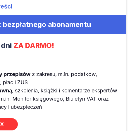
reści
 z bezpłatnego abonamentu
 dni
ZA DARMO!
ny przepisów
z zakresu, m.in. podatków,
 płac i ZUS
rawną
, szkolenia, książki i komentarze ekspertów
m.in. Monitor księgowego, Biuletyn VAT oraz
y i ubezpieczeń
EX