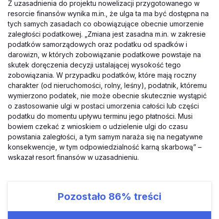
Z uzasadnienia do projektu nowelizacji przygotowanego w
resorcie finansów wynika m.in., że ulga ta ma być dostępna na
tych samych zasadach co obowiązujące obecnie umorzenie
zaległości podatkowej. „Zmiana jest zasadna m.in. w zakresie
podatków samorządowych oraz podatku od spadków i
darowizn, w których zobowiązanie podatkowe powstaje na
skutek doręczenia decyzji ustalającej wysokość tego
zobowiązania. W przypadku podatków, które mają roczny
charakter (od nieruchomości, rolny, leśny), podatnik, któremu
wymierzono podatek, nie może obecnie skutecznie wystąpić
o zastosowanie ulgi w postaci umorzenia całości lub części
podatku do momentu upływu terminu jego płatności. Musi
bowiem czekać z wnioskiem o udzielenie ulgi do czasu
powstania zaległości, a tym samym naraża się na negatywne
konsekwencje, w tym odpowiedzialność karną skarbową” –
wskazał resort finansów w uzasadnieniu.
Pozostało
86%
treści