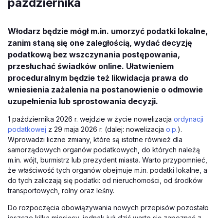
października
Włodarz będzie mógł m.in. umorzyć podatki lokalne,
zanim staną się one zaległością, wydać decyzję
podatkową bez wszczynania postępowania,
przesłuchać świadków online. Ułatwieniem
proceduralnym będzie też likwidacja prawa do
wniesienia zażalenia na postanowienie o odmowie
uzupełnienia lub sprostowania decyzji.
1 października 2026 r. wejdzie w życie nowelizacja
ordynacji
podatkowej
z 29 maja 2026 r. (dalej: nowelizacja
o.p.
).
Wprowadzi liczne zmiany, które są istotne również dla
samorządowych organów podatkowych, do których należą
m.in. wójt, burmistrz lub prezydent miasta. Warto przypomnieć,
że właściwość tych organów obejmuje m.in. podatki lokalne, a
do tych zaliczają się podatki: od nieruchomości, od środków
transportowych, rolny oraz leśny.
Do rozpoczęcia obowiązywania nowych przepisów pozostało
jeszcze kilka miesięcy, jednak już dziś warto się zapoznać z