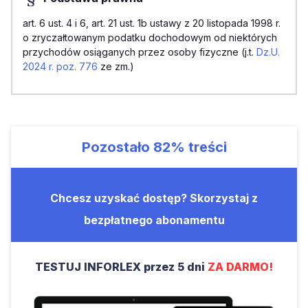
art. 6 ust. 4 i 6, art. 21 ust. 1b ustawy z 20 listopada 1998 r.
o zryczałtowanym podatku dochodowym od niektórych
przychodów osiąganych przez osoby fizyczne (j.t.
Dz.U.
2024 r. poz. 776
ze zm.)
Pozostało
82%
treści
Chcesz uzyskać dostęp? Skorzystaj z
bezpłatnego abonamentu
TESTUJ INFORLEX przez 5 dni
ZA DARMO!