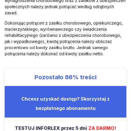
wynagrodzenia chorobowego oraz z zasiłków z ubezpieczeń
społecznych należy jednak potrącać według odrębnych
zasad.
Dokonując potrąceń z zasiłku chorobowego, opiekuńczego,
macierzyńskiego, wyrównawczego czy świadczenia
rehabilitacyjnego (zarówno z ubezpieczenia chorobowego,
jak i wypadkowego), kwotę potrącenia należy obliczać
procentowo od kwoty zasiłku brutto. Jednak samego
potrącenia należy dokonać od kwoty zasiłku netto.
Pozostało
86%
treści
Chcesz uzyskać dostęp? Skorzystaj z
bezpłatnego abonamentu
TESTUJ INFORLEX przez 5 dni
ZA DARMO!