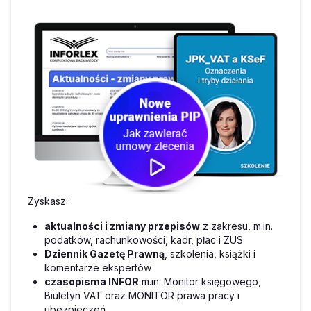
Zyskasz:
aktualności i zmiany przepisów
z zakresu, m.in.
podatków, rachunkowości, kadr, płac i ZUS
Dziennik Gazetę Prawną
, szkolenia, książki i
komentarze ekspertów
czasopisma INFOR
m.in. Monitor księgowego,
Biuletyn VAT oraz MONITOR prawa pracy i
ubezpieczeń