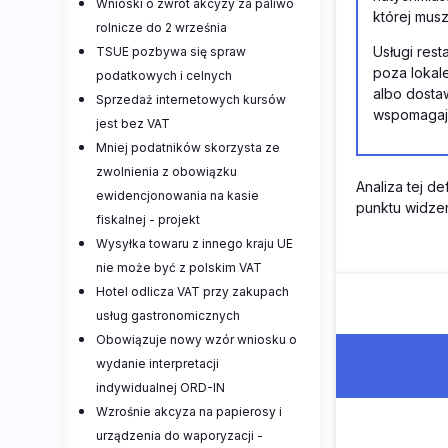
Wnioski o zwrot akcyzy za paliwo
której mus
rolnicze do 2 września
Usługi res
TSUE pozbywa się spraw
poza lokal
podatkowych i celnych
albo dosta
Sprzedaż internetowych kursów
wspomagaj
jest bez VAT
Mniej podatników skorzysta ze
zwolnienia z obowiązku
Analiza tej d
ewidencjonowania na kasie
punktu widze
fiskalnej - projekt
Wysyłka towaru z innego kraju UE
nie może być z polskim VAT
Hotel odlicza VAT przy zakupach
usług gastronomicznych
Obowiązuje nowy wzór wniosku o
wydanie interpretacji
indywidualnej ORD-IN
Wzrośnie akcyza na papierosy i
urządzenia do waporyzacji -