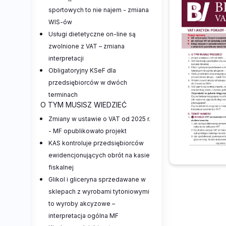
sportowych to nie najem - zmiana
WIS-ów
Usługi dietetyczne on-line są
zwolnione z VAT – zmiana
interpretacji
Obligatoryjny KSeF dla
przedsiębiorców w dwóch
terminach
O TYM MUSISZ WIEDZIEĆ
Zmiany w ustawie o VAT od 2025 r.
- MF opublikowało projekt
KAS kontroluje przedsiębiorców
ewidencjonujących obrót na kasie
fiskalnej
Glikol i gliceryna sprzedawane w
sklepach z wyrobami tytoniowymi
to wyroby akcyzowe –
interpretacja ogólna MF