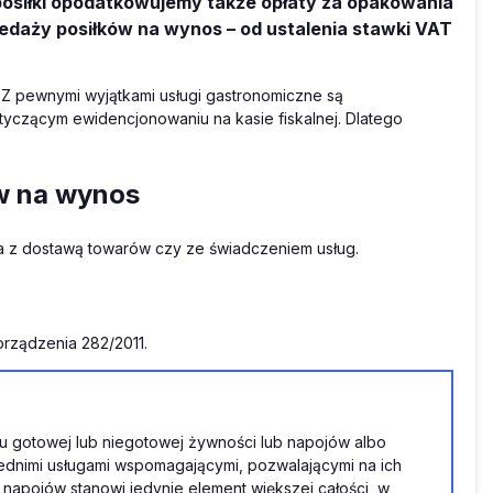
osiłki opodatkowujemy także opłaty za opakowania
edaży posiłków na wynos – od ustalenia stawki VAT
Z pewnymi wyjątkami usługi gastronomiczne są
czącym ewidencjonowaniu na kasie fiskalnej. Dlatego
ów na wynos
nia z dostawą towarów czy ze świadczeniem usług.
porządzenia 282/2011.
niu gotowej lub niegotowej żywności lub napojów albo
ednimi usługami wspomagającymi, pozwalającymi na ich
napojów stanowi jedynie element większej całości, w