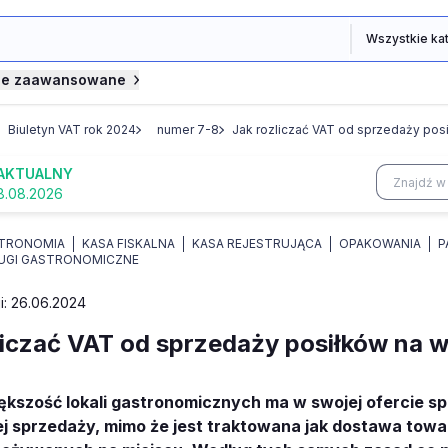
je zaawansowane
Biuletyn VAT rok 2024
numer 7-8
Jak rozliczać VAT od sprzedaży pos
AKTUALNY
8.08.2026
TRONOMIA
KASA FISKALNA
KASA REJESTRUJĄCA
OPAKOWANIA
P
UGI GASTRONOMICZNE
ji: 26.06.2024
liczać VAT od sprzedaży posiłków na 
ększość lokali gastronomicznych ma w swojej ofercie 
ej sprzedaży, mimo że jest traktowana jak dostawa tow