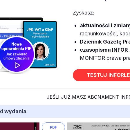
Zyskasz:
aktualności i zmia
rachunkowości, kadr,
Dziennik Gazetę P
czasopisma INFOR
MONITOR prawa prac
TESTUJ INFORL
JEŚLI JUŻ MASZ ABONAMENT IN
iki wydania
PDF