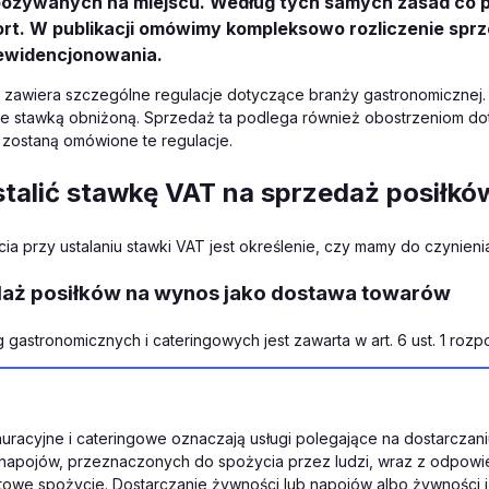
pożywanych na miejscu. Według tych samych zasad co p
ort. W publikacji omówimy kompleksowo rozliczenie sprz
ewidencjonowania.
zawiera szczególne regulacje dotyczące branży gastronomicznej. 
 stawką obniżoną. Sprzedaż ta podlega również obostrzeniom doty
zostaną omówione te regulacje.
ustalić stawkę VAT na sprzedaż posiłk
ia przy ustalaniu stawki VAT jest określenie, czy mamy do czynie
edaż posiłków na wynos jako dostawa towarów
ug gastronomicznych i cateringowych jest zawarta w art. 6 ust. 1 roz
tauracyjne i cateringowe oznaczają usługi polegające na dostarcza
 napojów, przeznaczonych do spożycia przez ludzi, wraz z odpowi
towe spożycie. Dostarczanie żywności lub napojów albo żywności i 