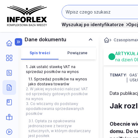
Wyszukaj po identyfikatorze
Opc
Dane dokumentu
Czasopisma
Spis treści
Powiązane
ARTYKUŁ 
na dzień 0
1. Jak ustalić stawkę VAT na
sprzedaż posiłków na wynos
TEMATY:
GAS
1.1. Sprzedaż posiłków na wynos
USŁ
jako dostawa towarów
2. W jakiej wysokości naliczać VAT
Data publikac
od sprzedaży gotowych posiłków
na wynos
3. Co wliczamy do podstawy
Jak roz
opodatkowania sprzedawanych
posiłków
3.1. Opłata za opakowania
Obecnie wi
jednorazowe z tworzyw
domu. Do t
sztucznych, w którym dostarczany
jest posiłek