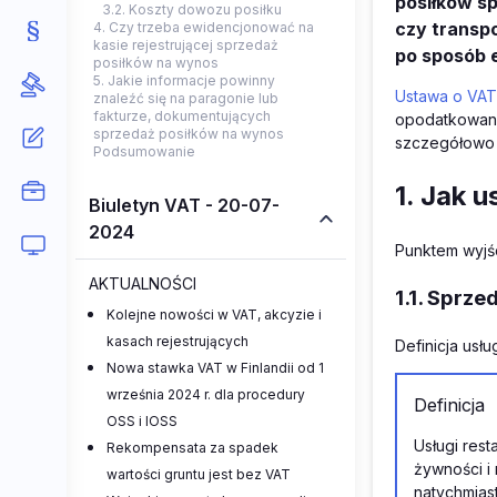
posiłków s
3.2. Koszty dowozu posiłku
czy transp
4. Czy trzeba ewidencjonować na
kasie rejestrującej sprzedaż
po sposób 
posiłków na wynos
5. Jakie informacje powinny
Ustawa o VAT
znaleźć się na paragonie lub
fakturze, dokumentujących
opodatkowane
sprzedaż posiłków na wynos
szczegółowo 
Podsumowanie
1. Jak 
Biuletyn VAT - 20-07-
2024
Punktem wyjśc
AKTUALNOŚCI
1.1. Sprz
Kolejne nowości w VAT, akcyzie i
kasach rejestrujących
Definicja usł
Nowa stawka VAT w Finlandii od 1
września 2024 r. dla procedury
Definicja
OSS i IOSS
Usługi res
Rekompensata za spadek
żywności i
wartości gruntu jest bez VAT
natychmias