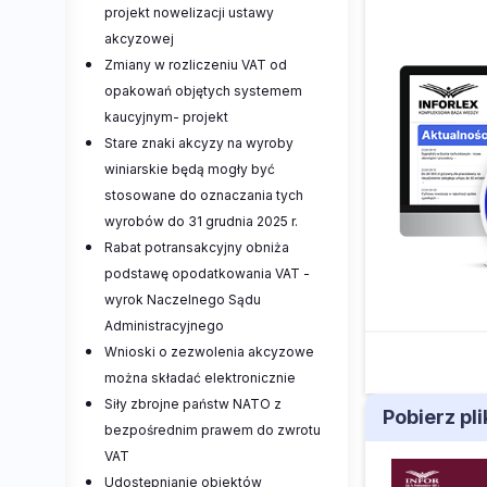
projekt nowelizacji ustawy
akcyzowej
Zmiany w rozliczeniu VAT od
opakowań objętych systemem
kaucyjnym- projekt
Stare znaki akcyzy na wyroby
winiarskie będą mogły być
stosowane do oznaczania tych
wyrobów do 31 grudnia 2025 r.
Rabat potransakcyjny obniża
podstawę opodatkowania VAT -
wyrok Naczelnego Sądu
Administracyjnego
Wnioski o zezwolenia akcyzowe
można składać elektronicznie
Siły zbrojne państw NATO z
Pobierz pl
bezpośrednim prawem do zwrotu
VAT
Udostępnianie obiektów