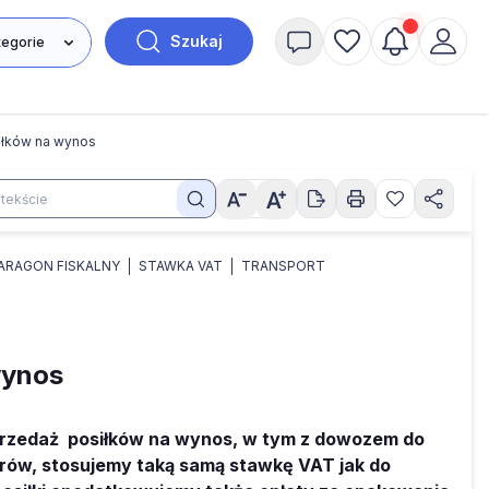
Szukaj
iłków na wynos
ARAGON FISKALNY
STAWKA VAT
TRANSPORT
wynos
sprzedaż posiłków na wynos, w tym z dowozem do
arów, stosujemy taką samą stawkę VAT jak do