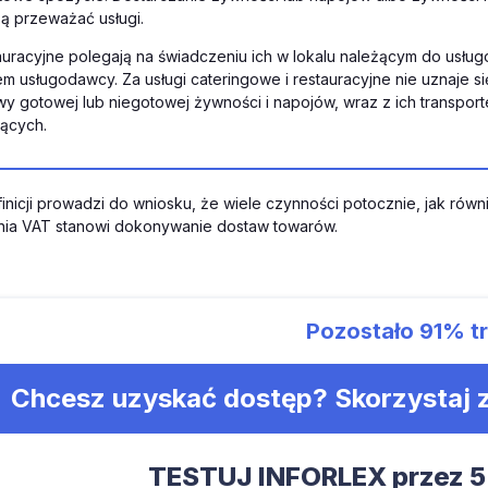
zą przeważać usługi.
tauracyjne polegają na świadczeniu ich w lokalu należącym do usłu
em usługodawcy. Za usługi cateringowe i restauracyjne nie uznaje 
wy gotowej lub niegotowej żywności i napojów, wraz z ich transpor
ących.
efinicji prowadzi do wniosku, że wiele czynności potocznie, jak r
nia VAT stanowi dokonywanie dostaw towarów.
Pozostało
91%
tr
Chcesz uzyskać dostęp? Skorzystaj
TESTUJ INFORLEX przez 5