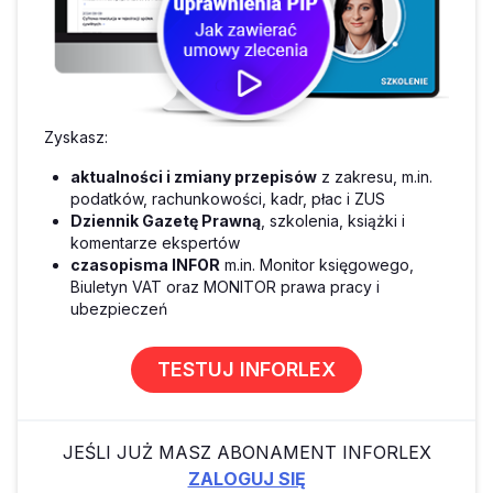
Zyskasz:
aktualności i zmiany przepisów
z zakresu, m.in.
podatków, rachunkowości, kadr, płac i ZUS
Dziennik Gazetę Prawną
, szkolenia, książki i
komentarze ekspertów
czasopisma INFOR
m.in. Monitor księgowego,
Biuletyn VAT oraz MONITOR prawa pracy i
ubezpieczeń
TESTUJ INFORLEX
JEŚLI JUŻ MASZ ABONAMENT INFORLEX
ZALOGUJ SIĘ