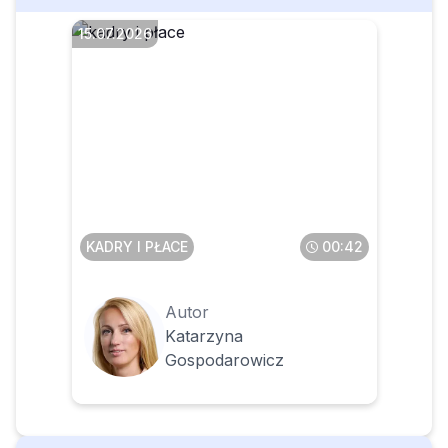
15.07.2026
Czy można zwolnić
pracownika za
nieprzestrzeganie zasad
współżycia społecznego
KADRY I PŁACE
00:42
Autor
Katarzyna
Gospodarowicz