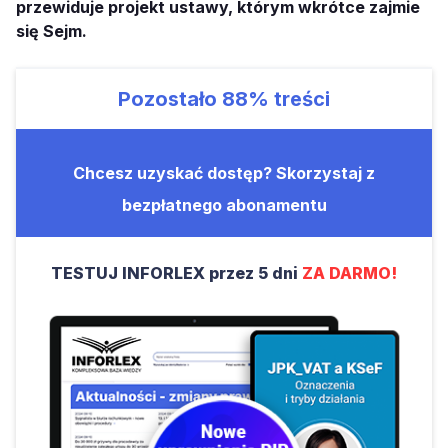
przewiduje projekt ustawy, którym wkrótce zajmie
się Sejm.
Pozostało
88%
treści
Chcesz uzyskać dostęp? Skorzystaj z
bezpłatnego abonamentu
TESTUJ INFORLEX przez 5 dni
ZA DARMO!