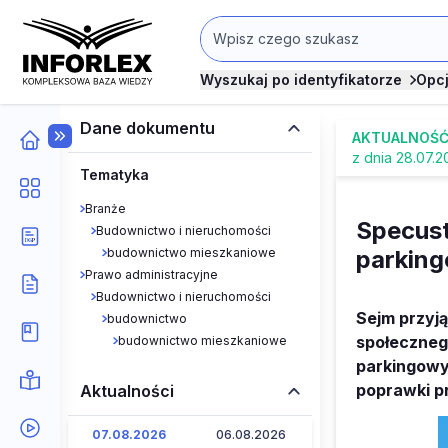
Wyszukaj po identyfikatorze
Opc
Dane dokumentu
AKTUALNOŚ
z dnia 28.07.2
Tematyka
Branże
Specus
Budownictwo i nieruchomości
budownictwo mieszkaniowe
parking
Prawo administracyjne
Budownictwo i nieruchomości
Sejm przyj
budownictwo
społeczneg
budownictwo mieszkaniowe
parkingowy
poprawki p
Aktualności
07.08.2026
06.08.2026