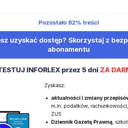
Pozostało
82%
treści
sz uzyskać dostęp? Skorzystaj z bez
abonamentu
TESTUJ INFORLEX przez 5 dni
ZA DAR
Zyskasz:
aktualności i zmiany przepisó
m.in. podatków, rachunkowości, 
ZUS
Dziennik Gazetę Prawną
, szkol