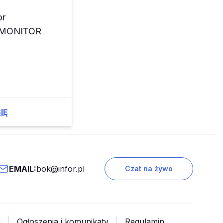
or
z MONITOR
IĘ
EMAIL:
bok@infor.pl
Czat na żywo
a
Ogłoszenia i komunikaty
Regulamin