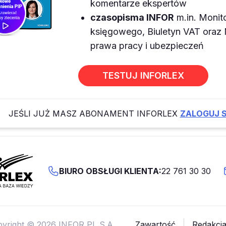
komentarze ekspertów
czasopisma INFOR
m.in. Monit
księgowego, Biuletyn VAT ora
prawa pracy i ubezpieczeń
TESTUJ INFORLEX
JEŚLI JUŻ MASZ ABONAMENT INFORLEX
ZALOGUJ S
BIURO OBSŁUGI KLIENTA:
22 761 30 30
yright © 2026 INFOR PL S.A.
Zawartość
Redakcj