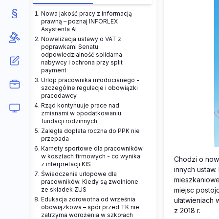
Nowa jakość pracy z informacją
prawną – poznaj INFORLEX
Asystenta AI
Nowelizacja ustawy o VAT z
poprawkami Senatu:
odpowiedzialność solidarna
nabywcy i ochrona przy split
payment
Urlop pracownika młodocianego -
szczególne regulacje i obowiązki
pracodawcy
Rząd kontynuuje prace nad
zmianami w opodatkowaniu
fundacji rodzinnych
Zaległa dopłata roczna do PPK nie
przepada
Karnety sportowe dla pracowników
w kosztach firmowych - co wynika
Chodzi o nowe
z interpretacji KIS
innych ustaw.
Świadczenia urlopowe dla
mieszkaniowej
pracowników. Kiedy są zwolnione
ze składek ZUS
miejsc posto
Edukacja zdrowotna od września
ułatwieniach 
obowiązkowa – spór przed TK nie
z 2018 r.
zatrzyma wdrożenia w szkołach