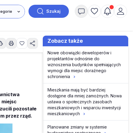
Szukaj
Zobacz także
Nowe obowiązki deweloperów i
projektantów odnośnie do
wznoszenia budynków spełniających
wymogi dla miejsc doraźnego
schronienia
Mieszkania mają być bardziej
ownictwa
dostępne dla mniej zamożnych. Nowa
 miejsc
ustawa o społecznych zasobach
mieszkaniowych i wsparciu inwestycji
ucili pozostałe
mieszkaniowych
m przez rząd.
Planowane zmiany w systemie
budownictwa społecznego