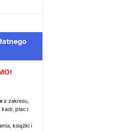
płatnego
MO!
w
z zakresu,
kadr, płac i
enia, książki i