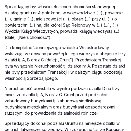
Sprzedający był właścicielem nieruchomości stanowiącej
działkę gruntu nr A położonej w województwie (…), powiecie
(…), gminie (…), miejscowości (…), obręb (…) przy ul. (...) o
powierzchni (...) ha, dla której Sąd Rejonowy w (...) (…), (...)
Wydział Ksiąg Wieczystych, prowadzi księgę wieczystą (...)
(dalej: „Nieruchomość”).
Dla kompletności niniejszego wniosku Wnioskodawcy
wskazują, że opisana powyżej księga wieczysta obejmuje trzy
działki tj. A, B oraz C (dalej: „Grunt”). Przedmiotem Transakcji
była wyłącznie Nieruchomość tj. działka nr A. Pozostałe działki
nie były przedmiotem Transakcji i w dalszym ciągu pozostają
własnością Sprzedającego.
Nieruchomość powstała w wyniku podziału działki D na trzy
mniejsze działki tj. A, B oraz C. Grunt przed podziałem
zabudowany budynkami tj. zabudową siedliskową -
budynkiem mieszkalnym oraz budynkami gospodarczymi
służącymi do prowadzenia działalności rolniczej.
Sprzedający dokonał podziału Gruntu na mniejsze działki w
celu ich łatwiejszej sprzedaży. W szczególności, że Kupujący