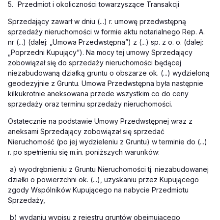
5.
Przedmiot i okoliczności towarzyszące Transakcji
Sprzedający zawarł w dniu (...) r. umowę przedwstępną
sprzedaży nieruchomości w formie aktu notarialnego Rep. A.
nr (...) (dalej: „Umowa Przedwstępna”) z (...) sp. z o. o. (dalej:
„Poprzedni Kupujący”). Na mocy tej umowy Sprzedający
zobowiązał się do sprzedaży nieruchomości będącej
niezabudowaną działką gruntu o obszarze ok. (...) wydzieloną
geodezyjnie z Gruntu. Umowa Przedwstępna była następnie
kilkukrotnie aneksowana przede wszystkim co do ceny
sprzedaży oraz terminu sprzedaży nieruchomości.
Ostatecznie na podstawie Umowy Przedwstępnej wraz z
aneksami Sprzedający zobowiązał się sprzedać
Nieruchomość (po jej wydzieleniu z Gruntu) w terminie do (...)
r. po spełnieniu się m.in. poniższych warunków:
a)
wyodrębnieniu z Gruntu Nieruchomości tj. niezabudowanej
działki o powierzchni ok. (...), uzyskaniu przez Kupującego
zgody Wspólników Kupującego na nabycie Przedmiotu
Sprzedaży,
b)
wydaniu wypisu z rejestru gruntów obejmującego