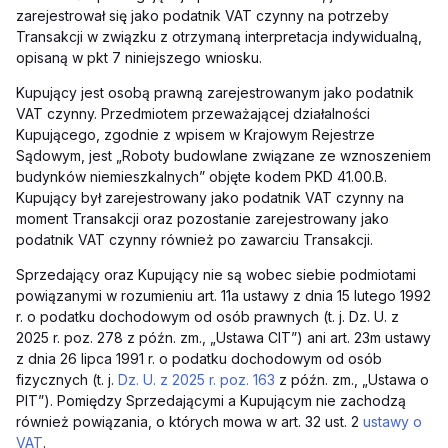
zarejestrował się jako podatnik VAT czynny na potrzeby
Transakcji w związku z otrzymaną interpretacja indywidualną,
opisaną w pkt 7 niniejszego wniosku.
Kupujący jest osobą prawną zarejestrowanym jako podatnik
VAT czynny. Przedmiotem przeważającej działalności
Kupującego, zgodnie z wpisem w Krajowym Rejestrze
Sądowym, jest „Roboty budowlane związane ze wznoszeniem
budynków niemieszkalnych” objęte kodem PKD 41.00.B.
Kupujący był zarejestrowany jako podatnik VAT czynny na
moment Transakcji oraz pozostanie zarejestrowany jako
podatnik VAT czynny również po zawarciu Transakcji.
Sprzedający oraz Kupujący nie są wobec siebie podmiotami
powiązanymi w rozumieniu art. 11a ustawy z dnia 15 lutego 1992
r. o podatku dochodowym od osób prawnych (t. j. Dz. U. z
2025 r. poz. 278 z późn. zm., „Ustawa CIT”) ani art. 23m ustawy
z dnia 26 lipca 1991 r. o podatku dochodowym od osób
fizycznych (t. j.
Dz. U. z 2025 r. poz. 163
z późn. zm., „Ustawa o
PIT”). Pomiędzy Sprzedającymi a Kupującym nie zachodzą
również powiązania, o których mowa w art. 32 ust. 2
ustawy o
VAT
.