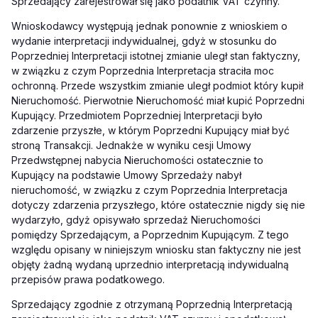
Sprzedający zarejestrował się jako podatnik VAT czynny.
Wnioskodawcy występują jednak ponownie z wnioskiem o
wydanie interpretacji indywidualnej, gdyż w stosunku do
Poprzedniej Interpretacji istotnej zmianie uległ stan faktyczny,
w związku z czym Poprzednia Interpretacja straciła moc
ochronną. Przede wszystkim zmianie uległ podmiot który kupił
Nieruchomość. Pierwotnie Nieruchomość miał kupić Poprzedni
Kupujący. Przedmiotem Poprzedniej Interpretacji było
zdarzenie przyszłe, w którym Poprzedni Kupujący miał być
stroną Transakcji. Jednakże w wyniku cesji Umowy
Przedwstępnej nabycia Nieruchomości ostatecznie to
Kupujący na podstawie Umowy Sprzedaży nabył
nieruchomość, w związku z czym Poprzednia Interpretacja
dotyczy zdarzenia przyszłego, które ostatecznie nigdy się nie
wydarzyło, gdyż opisywało sprzedaż Nieruchomości
pomiędzy Sprzedającym, a Poprzednim Kupującym. Z tego
względu opisany w niniejszym wniosku stan faktyczny nie jest
objęty żadną wydaną uprzednio interpretacją indywidualną
przepisów prawa podatkowego.
Sprzedający zgodnie z otrzymaną Poprzednią Interpretacją