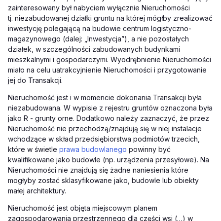
zainteresowany był nabyciem wyłącznie Nieruchomości
tj. niezabudowanej działki gruntu na której mógłby zrealizować
inwestycję polegającą na budowie centrum logistyczno-
magazynowego (dalej: „Inwestycja”), a nie pozostałych
działek, w szczególności zabudowanych budynkami
mieszkalnymi i gospodarczymi. Wyodrębnienie Nieruchomości
miało na celu uatrakcyjnienie Nieruchomości i przygotowanie
jej do Transakcji.
Nieruchomość jest i w momencie dokonania Transakcji była
niezabudowana. W wypisie z rejestru gruntów oznaczona była
jako R - grunty orne. Dodatkowo należy zaznaczyć, że przez
Nieruchomość nie przechodzą/znajdują się w niej instalacje
wchodzące w skład przedsiębiorstwa podmiotów trzecich,
które w świetle
prawa budowlanego
powinny być
kwalifikowane jako budowle (np. urządzenia przesyłowe). Na
Nieruchomości nie znajdują się żadne naniesienia które
mogłyby zostać sklasyfikowane jako, budowle lub obiekty
małej architektury.
Nieruchomość jest objęta miejscowym planem
zagospodarowania przestrzennego dla części wsi (…) w