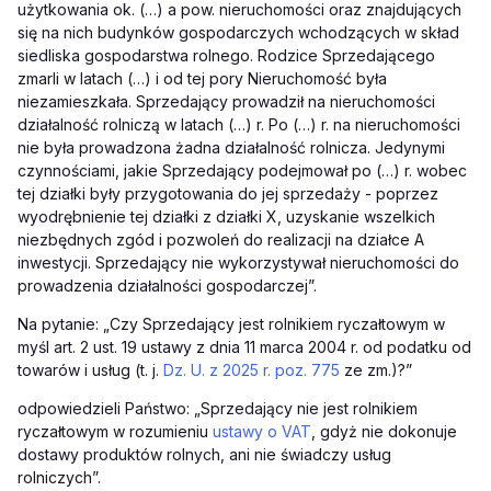
użytkowania ok. (…) a pow. nieruchomości oraz znajdujących
się na nich budynków gospodarczych wchodzących w skład
siedliska gospodarstwa rolnego. Rodzice Sprzedającego
zmarli w latach (…) i od tej pory Nieruchomość była
niezamieszkała. Sprzedający prowadził na nieruchomości
działalność rolniczą w latach (…) r. Po (…) r. na nieruchomości
nie była prowadzona żadna działalność rolnicza. Jedynymi
czynnościami, jakie Sprzedający podejmował po (…) r. wobec
tej działki były przygotowania do jej sprzedaży - poprzez
wyodrębnienie tej działki z działki X, uzyskanie wszelkich
niezbędnych zgód i pozwoleń do realizacji na działce A
inwestycji. Sprzedający nie wykorzystywał nieruchomości do
prowadzenia działalności gospodarczej”.
Na pytanie: „Czy Sprzedający jest rolnikiem ryczałtowym w
myśl art. 2 ust. 19 ustawy z dnia 11 marca 2004 r. od podatku od
towarów i usług (t. j.
Dz. U. z 2025 r. poz. 775
ze zm.)?
”
odpowiedzieli Państwo: „Sprzedający nie jest rolnikiem
ryczałtowym w rozumieniu
ustawy o VAT
, gdyż nie dokonuje
dostawy produktów rolnych, ani nie świadczy usług
rolniczych”.