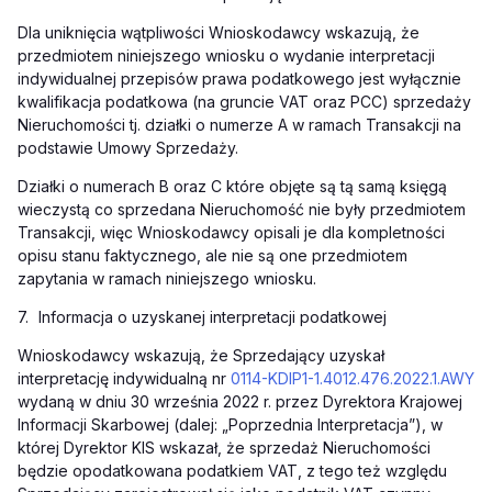
Dla uniknięcia wątpliwości Wnioskodawcy wskazują, że
przedmiotem niniejszego wniosku o wydanie interpretacji
indywidualnej przepisów prawa podatkowego jest wyłącznie
kwalifikacja podatkowa (na gruncie VAT oraz PCC) sprzedaży
Nieruchomości tj. działki o numerze A w ramach Transakcji na
podstawie Umowy Sprzedaży.
Działki o numerach B oraz C które objęte są tą samą księgą
wieczystą co sprzedana Nieruchomość nie były przedmiotem
Transakcji, więc Wnioskodawcy opisali je dla kompletności
opisu stanu faktycznego, ale nie są one przedmiotem
zapytania w ramach niniejszego wniosku.
7.
Informacja o uzyskanej interpretacji podatkowej
Wnioskodawcy wskazują, że Sprzedający uzyskał
interpretację indywidualną nr
0114-KDIP1-1.4012.476.2022.1.AWY
wydaną w dniu 30 września 2022 r. przez Dyrektora Krajowej
Infor
macji Skarbowej (dalej: „Poprzednia Interpretacja”), w
której Dyrektor KIS wskazał, że sprzedaż Nieruchomości
będzie opodatkowana podatkiem VAT, z tego też względu