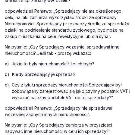
środki ze sprzedaży ww. działki?
”
odpowiedzieli Państwo: „Sprzedający nie ma określonego
celu, na jaki zamierza wykorzystać środki ze sprzedaży
Nieruchomości. Sprzedający przeznaczy środki ze sprzedaży
działki na podniesienie standardu życiowego, być może na
zakup mieszkania na cele inwestycyjne lub dla syna”.
Na pytanie: „Czy Sprzedający wcześniej sprzedawał inne
nieruchomości? Jeśli tak - proszę wskazać:
a)
Jakie to były nieruchomości? Ile ich było?
b)
Kiedy Sprzedający je sprzedał?
c)
Czy z tytułu sprzedaży nieruchomości Sprzedający był
zobowiązany zarejestrować się jako czynny podatnik VAT i
wykazać należny podatek VAT od tej sprzedaży?
”
odpowiedzieli Państwo: „Sprzedający nie sprzedawał
wcześniej żadnych innych nieruchomości”.
Na pytanie: „Czy Sprzedający zamierza w przyszłości
nabywać inne nieruchomości w celu ich sprzedaży?
”