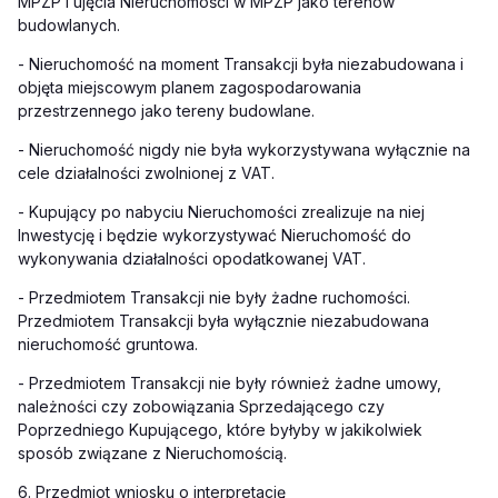
MPZP i ujęcia Nieruchomości w MPZP jako terenów
budowlanych.
-
Nieruchomość na moment Transakcji była niezabudowana i
objęta miejscowym planem zagospodarowania
przestrzennego jako tereny budowlane.
-
Nieruchomość nigdy nie była wykorzystywana wyłącznie na
cele działalności zwolnionej z VAT.
-
Kupujący po nabyciu Nieruchomości zrealizuje na niej
Inwestycję i będzie wykorzystywać Nieruchomość do
wykonywania działalności opodatkowanej VAT.
-
Przedmiotem Transakcji nie były żadne ruchomości.
Przedmiotem Transakcji była wyłącznie niezabudowana
nieruchomość gruntowa.
-
Przedmiotem Transakcji nie były również żadne umowy,
należności czy zobowiązania Sprzedającego czy
Poprzedniego Kupującego, które byłyby w jakikolwiek
sposób związane z Nieruchomością.
6.
P
rzedmiot wniosku o interpretację