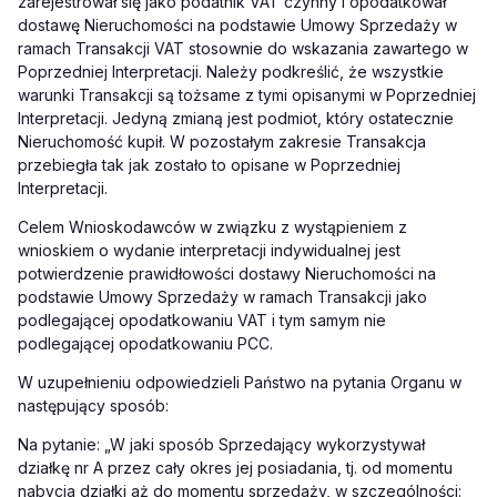
zarejestrował się jako podatnik VAT czynny i opodatkował
dostawę Nieruchomości na podstawie Umowy Sprzedaży w
ramach Transakcji VAT stosownie do wskazania zawartego w
Poprzedniej Interpretacji. Należy podkreślić, że wszystkie
warunki Transakcji są tożsame z tymi opisanymi w Poprzedniej
Interpretacji. Jedyną zmianą jest podmiot, który ostatecznie
Nieruchomość kupił. W pozostałym zakresie Transakcja
przebiegła tak jak zostało to opisane w Poprzedniej
Interpretacji.
Celem Wnioskodawców w związku z wystąpieniem z
wnioskiem o wydanie interpretacji indywidualnej jest
potwierdzenie prawidłowości dostawy Nieruchomości na
podstawie Umowy Sprzedaży w ramach Transakcji jako
podlegającej opodatkowaniu VAT i tym samym nie
podlegającej opodatkowaniu PCC.
W uzupełnieniu odpowiedzieli Państwo na pytania Organu w
następujący sposób:
Na pytanie: „W jaki sposób Sprzedający wykorzystywał
działkę nr A przez cały okres jej posiadania, tj. od momentu
nabycia działki aż do momentu sprzedaży, w szczególności: