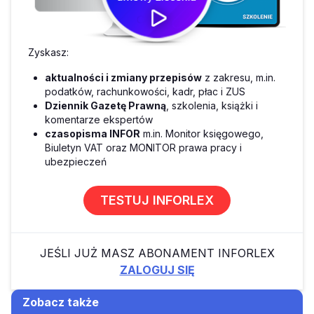
Zyskasz:
aktualności i zmiany przepisów
z zakresu, m.in.
podatków, rachunkowości, kadr, płac i ZUS
Dziennik Gazetę Prawną
, szkolenia, książki i
komentarze ekspertów
czasopisma INFOR
m.in. Monitor księgowego,
Biuletyn VAT oraz MONITOR prawa pracy i
ubezpieczeń
TESTUJ INFORLEX
JEŚLI JUŻ MASZ ABONAMENT INFORLEX
ZALOGUJ SIĘ
Zobacz także