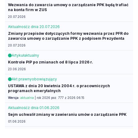
Wezwania do zawarcia umowy o zarządzanie PPK będą trafiać
na konta firm w ZUS
20.07.2026
Aktualność
z dnia 20.07.2026
Zmiany przepisów dotyczących formy wezwania przez PFR do
zawarcia umowy o zarządzanie PPK z podpisem Prezydenta
20.07.2026
Artykuł
aktualny
Kontrole PIP po zmianach od 8 lipca 2026 r.
23.06.2026
Akt prawny
obowiązujący
USTAWA z dnia 20 kwietnia 2004 r. o pracowniczych
programach emerytalnych
Wersja:
aktualna
| rok 2026 poz. 777 z 2026.06.15
Aktualność
z dnia 01.06.2026
Sejm uchwalił zmiany w zawieraniu umów o zarządzanie PPK
01.06.2026
Aktualność
z dnia 18.05.2026