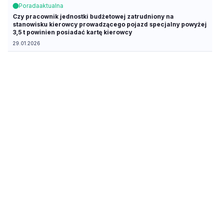
Porada
aktualna
Czy pracownik jednostki budżetowej zatrudniony na
stanowisku kierowcy prowadzącego pojazd specjalny powyżej
3,5 t powinien posiadać kartę kierowcy
29.01.2026
Artykuł
z dnia 29.01.2026
Transport drogowy: rosną pensje, maleje satysfakcja
29.01.2026
Interpretacja
Interpretacja indywidualna z dnia 9 stycznia 2026 r., Dyrektor
Krajowej Informacji Skarbowej, sygn. 0114-KDIP3-
2.4011.841.2025.3.JK3
, rok 2026, | 09.01.2026
Interpretacja
Interpretacja indywidualna z dnia 12 grudnia 2025 r., Dyrektor
Krajowej Informacji Skarbowej, sygn. 0111-KDIB1-
2.4010.524.2025.1.AW
, rok 2025, | 12.12.2025
Porada
aktualna
Jakie dokumenty powinien posiadać kierowca tira przewożący