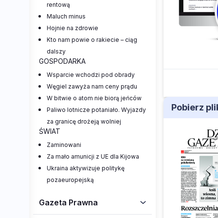
rentową
Maluch minus
Hojnie na zdrowie
Kto nam powie o rakiecie – ciąg
dalszy
GOSPODARKA
Wsparcie wchodzi pod obrady
Węgiel zawyża nam ceny prądu
W bitwie o atom nie biorą jeńców
Pobierz pl
Paliwo lotnicze potaniało. Wyjazdy
za granicę drożeją wolniej
ŚWIAT
Zaminowani
Za mało amunicji z UE dla Kijowa
Ukraina aktywizuje politykę
pozaeuropejską
Gazeta Prawna