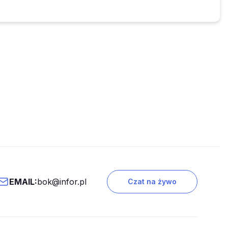
EMAIL:
bok@infor.pl
Czat na żywo