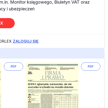
m.in. Monitor księgowego, Biuletyn VAT oraz
y i ubezpieczeń
EX
FORLEX
ZALOGUJ SIĘ
PDF
PDF