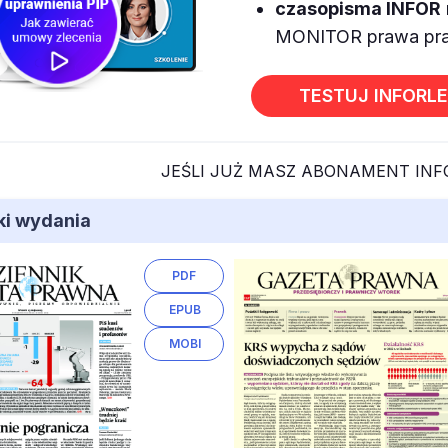
czasopisma INFOR
MONITOR prawa prac
TESTUJ INFORL
JEŚLI JUŻ MASZ ABONAMENT IN
iki wydania
PDF
EPUB
MOBI