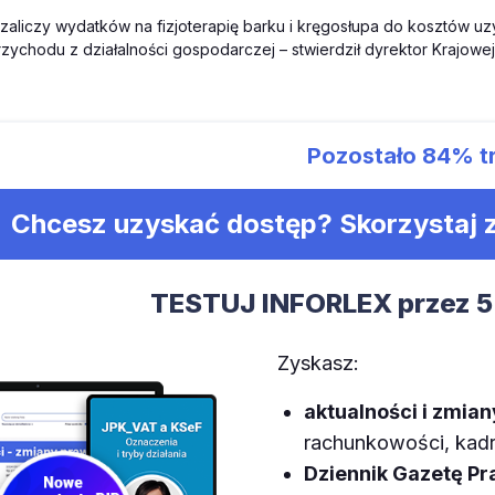
zaliczy wydatków na fizjoterapię barku i kręgosłupa do kosztów uz
rzychodu z działalności gospodarczej – stwierdził dyrektor Krajowej
Pozostało
84%
t
Chcesz uzyskać dostęp? Skorzystaj
TESTUJ INFORLEX przez 5
Zyskasz:
aktualności i zmia
rachunkowości, kadr,
Dziennik Gazetę P