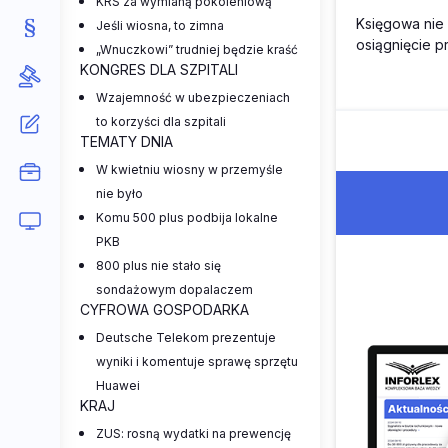
KRS za wymianą pokoleniową
Księgowa nie 
Jeśli wiosna, to zimna
osiągnięcie p
„Wnuczkowi” trudniej będzie kraść
KONGRES DLA SZPITALI
Wzajemność w ubezpieczeniach
to korzyści dla szpitali
TEMATY DNIA
W kwietniu wiosny w przemyśle
nie było
Komu 500 plus podbija lokalne
PKB
800 plus nie stało się
sondażowym dopalaczem
CYFROWA GOSPODARKA
Deutsche Telekom prezentuje
wyniki i komentuje sprawę sprzętu
Huawei
KRAJ
ZUS: rosną wydatki na prewencję