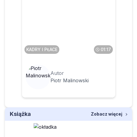
O czym muszą pamiętać
pracodawcy, którzy chcą się
rozstać z pracownikiem
KADRY I PŁACE
01:17
Autor
Piotr Malinowski
Książka
Zobacz więcej