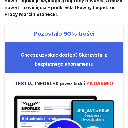
nowe regulacje wymagają doprecyzowania, a może
nawet rozwinięcia – podkreśla Główny Inspektor
Pracy Marcin Stanecki.
Pozostało
90%
treści
Chcesz uzyskać dostęp? Skorzystaj z
bezpłatnego abonamentu
TESTUJ INFORLEX przez 5 dni
ZA DARMO!