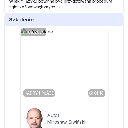
W jakim języku powinna być przygotowana procedura
zgłoszeń wewnętrznych
Szkolenie
14.08.2025
Co robić, gdy osoba
wyznaczona do odbierania
zgłoszeń sygnalistów jest
osobą naruszającą przepisy
KADRY I PŁACE
01:18
Autor
Mirosław Siwiński