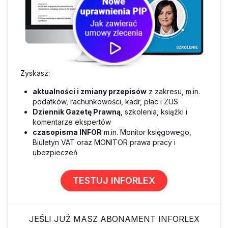
Zyskasz:
aktualności i zmiany przepisów
z zakresu, m.in.
podatków, rachunkowości, kadr, płac i ZUS
Dziennik Gazetę Prawną
, szkolenia, książki i
komentarze ekspertów
czasopisma INFOR
m.in. Monitor księgowego,
Biuletyn VAT oraz MONITOR prawa pracy i
ubezpieczeń
TESTUJ INFORLEX
JEŚLI JUŻ MASZ ABONAMENT INFORLEX