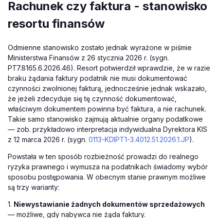
Rachunek czy faktura - stanowisko
resortu finansów
Odmienne stanowisko zostało jednak wyrażone w piśmie
Ministerstwa Finansów z 26 stycznia 2026 r. (sygn.
PT7.8165.6.2026.46). Resort potwierdził wprawdzie, że w razie
braku żądania faktury podatnik nie musi dokumentować
czynności zwolnionej fakturą, jednocześnie jednak wskazało,
że jeżeli zdecyduje się tę czynność dokumentować,
właściwym dokumentem powinna być faktura, a nie rachunek.
Takie samo stanowisko zajmują aktualnie organy podatkowe
— zob. przykładowo interpretacja indywidualna Dyrektora KIS
z 12 marca 2026 r. (sygn.
0113-KDIPT1-3.4012.51.2026.1.JP
).
Powstała w ten sposób rozbieżność prowadzi do realnego
ryzyka prawnego i wymusza na podatnikach świadomy wybór
sposobu postępowania. W obecnym stanie prawnym możliwe
są trzy warianty:
1.
Niewystawianie żadnych dokumentów sprzedażowych
— możliwe, gdy nabywca nie żąda faktury.