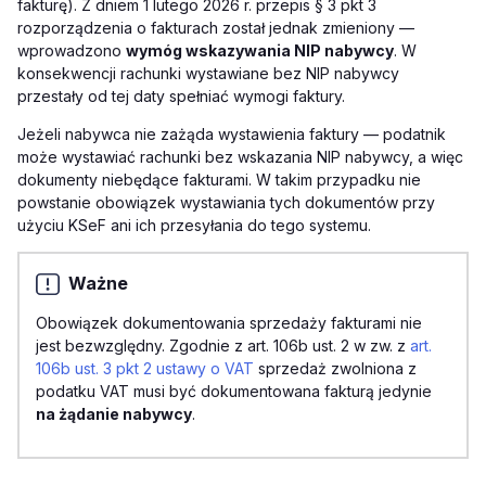
fakturę). Z dniem 1 lutego 2026 r. przepis § 3 pkt 3
rozporządzenia o fakturach został jednak zmieniony —
wprowadzono
wymóg wskazywania NIP nabywcy
. W
konsekwencji rachunki wystawiane bez NIP nabywcy
przestały od tej daty spełniać wymogi faktury.
Jeżeli nabywca nie zażąda wystawienia faktury — podatnik
może wystawiać rachunki bez wskazania NIP nabywcy, a więc
dokumenty niebędące fakturami. W takim przypadku nie
powstanie obowiązek wystawiania tych dokumentów przy
użyciu KSeF ani ich przesyłania do tego systemu.
Ważne
Obowiązek dokumentowania sprzedaży fakturami nie
jest bezwzględny. Zgodnie z art. 106b ust. 2 w zw. z
art.
106b ust. 3 pkt 2 ustawy o VAT
sprzedaż zwolniona z
podatku VAT musi być dokumentowana fakturą jedynie
na żądanie nabywcy
.