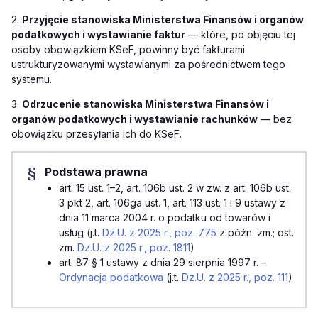
2.
Przyjęcie stanowiska Ministerstwa Finansów i organów
podatkowych i wystawianie faktur
— które, po objęciu tej
osoby obowiązkiem KSeF, powinny być fakturami
ustrukturyzowanymi wystawianymi za pośrednictwem tego
systemu.
3.
Odrzucenie stanowiska Ministerstwa Finansów i
organów podatkowych i wystawianie rachunków
— bez
obowiązku przesyłania ich do KSeF.
Podstawa prawna
art. 15 ust. 1–2, art. 106b ust. 2 w zw. z art. 106b ust.
3 pkt 2, art. 106ga ust. 1, art. 113 ust. 1 i 9 ustawy z
dnia 11 marca 2004 r. o podatku od towarów i
usług (j.t.
Dz.U. z 2025 r., poz. 775
z późn. zm.; ost.
zm.
Dz.U. z 2025 r., poz. 1811
)
art. 87 § 1 ustawy z dnia 29 sierpnia 1997 r. –
Ordynacja podatkowa
(j.t.
Dz.U. z 2025 r., poz. 111
)