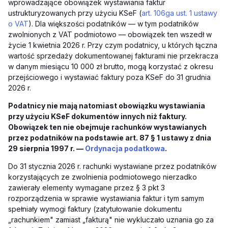
wprowadzające obowiązek wystawiania faktur
ustrukturyzowanych przy użyciu KSeF (
art. 106ga ust. 1 ustawy
o VAT
). Dla większości podatników — w tym podatników
zwolnionych z VAT podmiotowo — obowiązek ten wszedł w
życie 1 kwietnia 2026 r. Przy czym podatnicy, u których łączna
wartość sprzedaży dokumentowanej fakturami nie przekracza
w danym miesiącu 10 000 zł brutto, mogą korzystać z okresu
przejściowego i wystawiać faktury poza KSeF do 31 grudnia
2026 r.
Podatnicy nie mają natomiast obowiązku wystawiania
przy użyciu KSeF dokumentów innych niż faktury.
Obowiązek ten nie obejmuje rachunków wystawianych
przez podatników na podstawie art. 87 § 1 ustawy z dnia
29 sierpnia 1997 r. —
Ordynacja podatkowa
.
Do 31 stycznia 2026 r. rachunki wystawiane przez podatników
korzystających ze zwolnienia podmiotowego nierzadko
zawierały elementy wymagane przez § 3 pkt 3
rozporządzenia w sprawie wystawiania faktur i tym samym
spełniały wymogi faktury (zatytułowanie dokumentu
„rachunkiem" zamiast „fakturą" nie wykluczało uznania go za