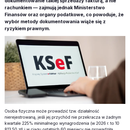
dokumentowanie takiej sprzedaży fakturą, a nie
rachunkiem — zajmują jednak Ministerstwo
Finansów oraz organy podatkowe, co powoduje, że
wybór metody dokumentowania wiąże się z
ryzykiem prawnym.
Osoba fizyczna może prowadzić tzw. działalność
nierejestrowaną, jeśli jej przychód nie przekracza w żadnym
kwartale 225% minimalnego wynagrodzenia (w 2026 r. to 10
813,50 zł) i w ciągu ostatnich 60 miesięcy nie prowadziła