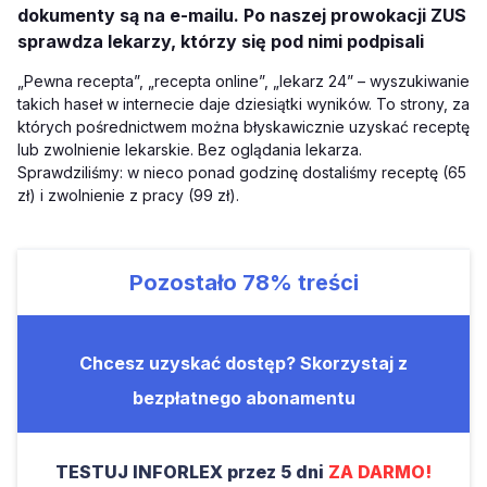
dokumenty są na e-mailu. Po naszej prowokacji ZUS
sprawdza lekarzy, którzy się pod nimi podpisali
„Pewna recepta”, „recepta online”, „lekarz 24” – wyszukiwanie
takich haseł w internecie daje dziesiątki wyników. To strony, za
których pośrednictwem można błyskawicznie uzyskać receptę
lub zwolnienie lekarskie. Bez oglądania lekarza.
Sprawdziliśmy: w nieco ponad godzinę dostaliśmy receptę (65
zł) i zwolnienie z pracy (99 zł).
Pozostało
78%
treści
Chcesz uzyskać dostęp? Skorzystaj z
bezpłatnego abonamentu
TESTUJ INFORLEX przez 5 dni
ZA DARMO!