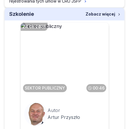
rejestrowania tych umów w CRU JSFP
Szkolenie
Zobacz więcej
24.06.2026
Czy wniosek/ upoważnienie/
pełnomocnictwo do konta w
CRU można podpisać
profilem zaufanym
SEKTOR PUBLICZNY
00:46
Autor
Artur Przyszło