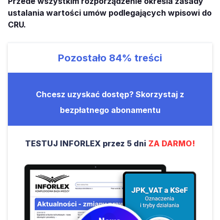
Przede wszystkim rozporządzenie określa zasady
ustalania wartości umów podlegających wpisowi do
CRU.
Pozostało
84%
treści
Chcesz uzyskać dostęp? Skorzystaj z
bezpłatnego abonamentu
TESTUJ INFORLEX przez 5 dni
ZA DARMO!