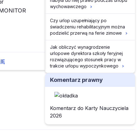
nabyła do niej prawo podczas urlopu
or
wychowawczego
z MONITOR
Czy urlop uzupełniający po
świadczeniu rehabilitacyjnym można
podzielić przerwą na ferie zimowe
Jak obliczyć wynagrodzenie
urlopowe dyrektora szkoły feryjnej
rozwiązującego stosunek pracy w
IĘ
trakcie urlopu wypoczynkowego
Komentarz prawny
Komentarz do Karty Nauczyciela
2026