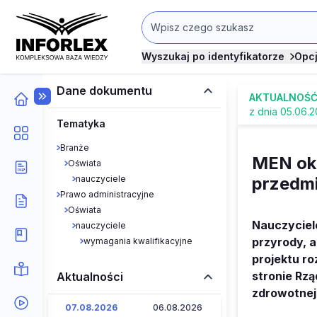
Wyszukaj po identyfikatorze
Opc
Dane dokumentu
AKTUALNOŚ
z dnia 05.06.
Tematyka
Branże
MEN okr
Oświata
nauczyciele
przedmio
Prawo administracyjne
Oświata
Nauczyciele
nauczyciele
przyrody, a
wymagania kwalifikacyjne
projektu ro
stronie Rzą
Aktualności
zdrowotnej,
07.08.2026
06.08.2026