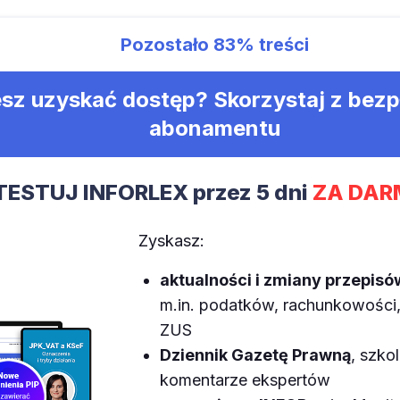
Pozostało
83%
treści
sz uzyskać dostęp? Skorzystaj z bez
abonamentu
TESTUJ INFORLEX przez 5 dni
ZA DAR
Zyskasz:
aktualności i zmiany przepisó
m.in. podatków, rachunkowości, 
ZUS
Dziennik Gazetę Prawną
, szkol
komentarze ekspertów