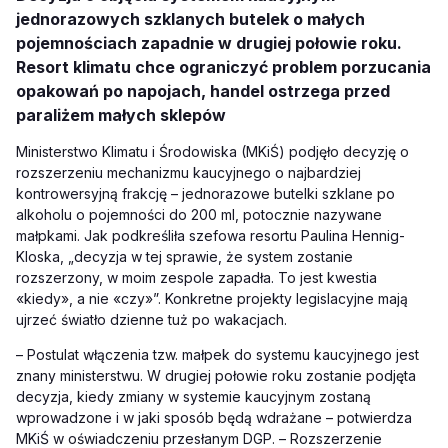
jednorazowych szklanych butelek o małych
pojemnościach zapadnie w drugiej połowie roku.
Resort klimatu chce ograniczyć problem porzucania
opakowań po napojach, handel ostrzega przed
paraliżem małych sklepów
Ministerstwo Klimatu i Środowiska (MKiŚ) podjęło decyzję o
rozszerzeniu mechanizmu kaucyjnego o najbardziej
kontrowersyjną frakcję – jednorazowe butelki szklane po
alkoholu o pojemności do 200 ml, potocznie nazywane
małpkami. Jak podkreśliła szefowa resortu Paulina Hennig-
Kloska, „decyzja w tej sprawie, że system zostanie
rozszerzony, w moim zespole zapadła. To jest kwestia
«kiedy», a nie «czy»”. Konkretne projekty legislacyjne mają
ujrzeć światło dzienne tuż po wakacjach.
– Postulat włączenia tzw. małpek do systemu kaucyjnego jest
znany ministerstwu. W drugiej połowie roku zostanie podjęta
decyzja, kiedy zmiany w systemie kaucyjnym zostaną
wprowadzone i w jaki sposób będą wdrażane – potwierdza
MKiŚ w oświadczeniu przesłanym DGP. – Rozszerzenie