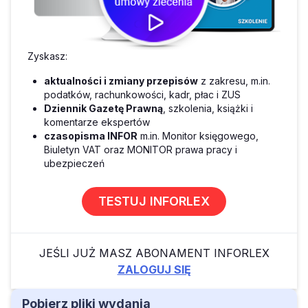
Zyskasz:
aktualności i zmiany przepisów
z zakresu, m.in.
podatków, rachunkowości, kadr, płac i ZUS
Dziennik Gazetę Prawną
, szkolenia, książki i
komentarze ekspertów
czasopisma INFOR
m.in. Monitor księgowego,
Biuletyn VAT oraz MONITOR prawa pracy i
ubezpieczeń
TESTUJ INFORLEX
JEŚLI JUŻ MASZ ABONAMENT INFORLEX
ZALOGUJ SIĘ
Pobierz pliki wydania