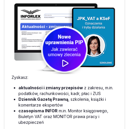
Zyskasz:
aktualności i zmiany przepisów
z zakresu, m.in.
podatków, rachunkowości, kadr, płac i ZUS
Dziennik Gazetę Prawną
, szkolenia, książki i
komentarze ekspertów
czasopisma INFOR
m.in. Monitor księgowego,
Biuletyn VAT oraz MONITOR prawa pracy i
ubezpieczeń